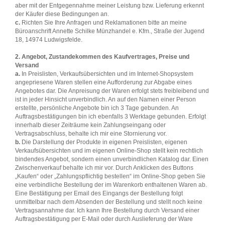
aber mit der Entgegennahme meiner Leistung bzw. Lieferung erkennt
der Käufer diese Bedingungen an.
c.
Richten Sie Ihre Anfragen und Reklamationen bitte an meine
Büroanschrift Annette Schilke Münzhandel e. Kfm., Straße der Jugend
18, 14974 Ludwigsfelde.
2. Angebot, Zustandekommen des Kaufvertrages, Preise und
Versand
a.
In Preislisten, Verkaufsübersichten und im Internet-Shopsystem
angepriesene Waren stellen eine Aufforderung zur Abgabe eines
Angebotes dar. Die Anpreisung der Waren erfolgt stets freibleibend und
ist in jeder Hinsicht unverbindlich. An auf den Namen einer Person
erstellte, persönliche Angebote bin ich 3 Tage gebunden. An
Auftragsbestätigungen bin ich ebenfalls 3 Werktage gebunden. Erfolgt
innerhalb dieser Zeiträume kein Zahlungseingang oder
Vertragsabschluss, behalte ich mir eine Stornierung vor.
b.
Die Darstellung der Produkte in eigenen Preislisten, eigenen
Verkaufsübersichten und im eigenen Online-Shop stellt kein rechtlich
bindendes Angebot, sondern einen unverbindlichen Katalog dar. Einen
Zwischenverkauf behalte ich mir vor. Durch Anklicken des Buttons
„Kaufen“ oder „Zahlungspflichtig bestellen“ im Online-Shop geben Sie
eine verbindliche Bestellung der im Warenkorb enthaltenen Waren ab.
Eine Bestätigung per Email des Eingangs der Bestellung folgt
unmittelbar nach dem Absenden der Bestellung und stellt noch keine
Vertragsannahme dar. Ich kann Ihre Bestellung durch Versand einer
Auftragsbestätigung per E-Mail oder durch Auslieferung der Ware