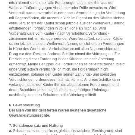
mich hiermit schon jetzt alle Forderungen abtritt, die ihm aus der
Weiterveräußerung gegen Abnehmer oder Dritte erwachsen. Wird
Vorbehaltsware unverarbeitet oder nach Verarbeitung oder Verbindung
mit Gegenständen, die ausschließlich im Eigentum des Käufers stehen,
veräußert, so tritt der Käufer schon jetzt die aus der Weiterveräußerung
entstehenden Forderungen in voller Höhe an mich ab. Wird
Vorbehaltsware vom Käufer - nach Verarbeitung/Verbindung -
zusammen mit mir nicht gehörender Ware veräußert, so tritt der Käufer
schon jetzt die aus der Weiterveräußerung entstehenden Forderungen
in Höhe des Wertes der Vorbehaltsware mit allen Nebenrechten und
Rang vor dem Rest ab. Andreas Schilke nimmt die Abtretung an. Zur
Einziehung dieser Forderung ist der Käufer auch nach Abtretung
ermächtigt. Meine Befugnis, die Forderungen selbst einzuziehen, bleibt
unberührt; jedoch verpflichte ich mich, die Forderungen nicht
einzuziehen, solange der Käufer seinen Zahlungs- und sonstigen
Verpflichtungen ordnungsgemäß nachkommt. Andreas Schilke kann
verlangen, dass der Käufer ihm die abgetretenen Forderungen und
deren Schuldner bekannt gibt, die dazu gehörigen Unterlagen
aushändigt und den Schuldnern die Abtretung mitteilt.
6. Gewährleistung
Bei allen von mir gelieferten Waren bestehen gesetzliche
Gewährleistungsrechte.
7. Schadensersatz und Haftung
a.
Schadensersatzansprüche, gleich aus welchem Rechtsgrund, sind