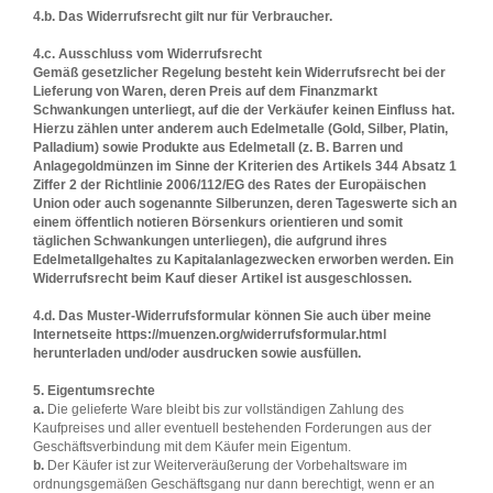
4.b. Das Widerrufsrecht gilt nur für Verbraucher.
4.c. Ausschluss vom Widerrufsrecht
Gemäß gesetzlicher Regelung besteht kein Widerrufsrecht bei der
Lieferung von Waren, deren Preis auf dem Finanzmarkt
Schwankungen unterliegt, auf die der Verkäufer keinen Einfluss hat.
Hierzu zählen unter anderem auch Edelmetalle (Gold, Silber, Platin,
Palladium) sowie Produkte aus Edelmetall (z. B. Barren und
Anlagegoldmünzen im Sinne der Kriterien des Artikels 344 Absatz 1
Ziffer 2 der Richtlinie 2006/112/EG des Rates der Europäischen
Union oder auch sogenannte Silberunzen, deren Tageswerte sich an
einem öffentlich notieren Börsenkurs orientieren und somit
täglichen Schwankungen unterliegen), die aufgrund ihres
Edelmetallgehaltes zu Kapitalanlagezwecken erworben werden. Ein
Widerrufsrecht beim Kauf dieser Artikel ist ausgeschlossen.
4.d. Das Muster-Widerrufsformular können Sie auch über meine
Internetseite https://muenzen.org/widerrufsformular.html
herunterladen und/oder ausdrucken sowie ausfüllen.
5. Eigentumsrechte
a.
Die gelieferte Ware bleibt bis zur vollständigen Zahlung des
Kaufpreises und aller eventuell bestehenden Forderungen aus der
Geschäftsverbindung mit dem Käufer mein Eigentum.
b.
Der Käufer ist zur Weiterveräußerung der Vorbehaltsware im
ordnungsgemäßen Geschäftsgang nur dann berechtigt, wenn er an