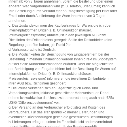
innerhalb von 3 Tagen annehmen. Sofern die Bestellung über einen
anderen Weg vorgenommen wird (z. B. Telefon, Brief, Email) kann ich
Ihre Bestellung durch Versand einer Auftragsbestätigung per Brief oder
Email oder durch Auslieferung der Ware innerhalb von 3 Tagen
annehmen.
c.
Das Zustandekommen des Kaufvertrages für Waren, die ich über
Internetplattformen Dritter (z. B. Onlineauktionshäuser,
Preisvergleichssysteme) anbiete, ist in den jeweiligen AGB bzw.
Richtlinien des Drittanbieters geregelt. Sollte der Drittanbieter keine
Regelung getroffen haben, gilt Punkt 2.b.
d.
Vertragssprache ist Deutsch.
e.
Die Möglichkeiten der Berichtigung von Eingabefehlern bei der
Bestellung in meinem Onlineshop werden Ihnen direkt im Shopsystem
auf der Seite Kundeninformationen erläutert. Über die Möglichkeiten
der Berichtigung von Eingabefehlern bei der Bestellung für Waren auf
Internetplattformen Dritter (z. B. Onlineauktionshäuser,
Preisvergleichssysteme) informieren die jeweiligen Drittanbieter in
ihren AGB bzw. Richtlinien gesondert.
f.
Die Preise verstehen sich ab Lager zuzüglich Porto- und
Verpackungskosten, inklusive gesetzlicher Mehrwertsteuer. Dabei
nehme ich wahlweise die Umsatzsteuerberechnung auch nach §25a
UStG (Differenzbesteuerung) vor.
g.
Der Versand an den Verbraucher erfolgt stets auf Kosten des
Verbrauchers. Für das Transportrisiko meiner Lieferungen und
eventueller Rücksendungen gelten die gesetzlichen Bestimmungen.
h.
Lieferungen erfolgen -sofern im Einzelfall nicht anders vereinbart-
ausschließlich an Adressen innerhalb der Bundesrepublik