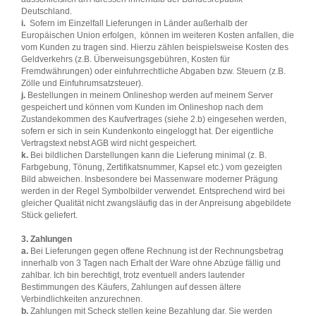
Deutschland.
i.
Sofern im Einzelfall Lieferungen in Länder außerhalb der
Europäischen Union erfolgen, können im weiteren Kosten anfallen, die
vom Kunden zu tragen sind. Hierzu zählen beispielsweise Kosten des
Geldverkehrs (z.B. Überweisungsgebühren, Kosten für
Fremdwährungen) oder einfuhrrechtliche Abgaben bzw. Steuern (z.B.
Zölle und Einfuhrumsatzsteuer).
j.
Bestellungen in meinem Onlineshop werden auf meinem Server
gespeichert und können vom Kunden im Onlineshop nach dem
Zustandekommen des Kaufvertrages (siehe 2.b) eingesehen werden,
sofern er sich in sein Kundenkonto eingeloggt hat. Der eigentliche
Vertragstext nebst AGB wird nicht gespeichert.
k.
Bei bildlichen Darstellungen kann die Lieferung minimal (z. B.
Farbgebung, Tönung, Zertifikatsnummer, Kapsel etc.) vom gezeigten
Bild abweichen. Insbesondere bei Massenware moderner Prägung
werden in der Regel Symbolbilder verwendet. Entsprechend wird bei
gleicher Qualität nicht zwangsläufig das in der Anpreisung abgebildete
Stück geliefert.
3. Zahlungen
a.
Bei Lieferungen gegen offene Rechnung ist der Rechnungsbetrag
innerhalb von 3 Tagen nach Erhalt der Ware ohne Abzüge fällig und
zahlbar. Ich bin berechtigt, trotz eventuell anders lautender
Bestimmungen des Käufers, Zahlungen auf dessen ältere
Verbindlichkeiten anzurechnen.
b.
Zahlungen mit Scheck stellen keine Bezahlung dar. Sie werden