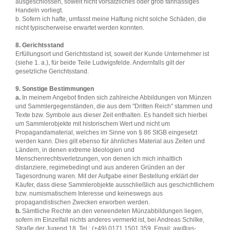
ausgeschlossen, soweit nicht vorsätzliches oder grob fahrlässiges
Handeln vorliegt.
b. Sofern ich hafte, umfasst meine Haftung nicht solche Schäden, die
nicht typischerweise erwartet werden konnten.
8. Gerichtsstand
Erfüllungsort und Gerichtsstand ist, soweit der Kunde Unternehmer ist
(siehe 1. a.), für beide Teile Ludwigsfelde. Andernfalls gilt der
gesetzliche Gerichtsstand.
9. Sonstige Bestimmungen
a.
In meinem Angebot finden sich zahlreiche Abbildungen von Münzen
und Sammlergegenständen, die aus dem "Dritten Reich" stammen und
Texte bzw. Symbole aus dieser Zeit enthalten. Es handelt sich hierbei
um Sammlerobjekte mit historischem Wert und nicht um
Propagandamaterial, welches im Sinne von § 86 StGB eingesetzt
werden kann. Dies gilt ebenso für ähnliches Material aus Zeiten und
Ländern, in denen extreme Ideologien und
Menschenrechtsverletzungen, von denen ich mich inhaltlich
distanziere, regimebedingt und aus anderen Gründen an der
Tagesordnung waren. Mit der Aufgabe einer Bestellung erklärt der
Käufer, dass diese Sammlerobjekte ausschließlich aus geschichtlichem
bzw. numismatischem Interesse und keineswegs aus
propagandistischen Zwecken erworben werden.
b.
Sämtliche Rechte an den verwendeten Münzabbildungen liegen,
sofern im Einzelfall nichts anderes vermerkt ist, bei Andreas Schilke,
Straße der Jugend 18, Tel.: (+49) 0171 1501 359, Email: aw@as-