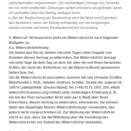
zahlungshalber angenommen. Zur rechtzeitigen Vorlage von Schecks
bin ich nicht verpflichtet. Zahlungen gelten erst dann als geleistet, wenn
ich verlustfrei über den Betrag verfügen kann.
c.
Bei der Begleichung per Bankeinzug wird die Ware erst Eigentum
des Bestellers, wenn der Betrag vollständig von mir eingezogen
werden konnte und keine Rücklastschrift bei mir einging.
4. Widerruf: Verbrauchern steht ein Widerrufsrecht nach folgender
Maßgabe zu:
4.a. Widerrufsbelehrung
Sie haben das Recht, binnen vierzehn Tagen ohne Angabe von
Gründen diesen Vertrag zu widerrufen. Die Widerrufsfrist beträgt
vierzehn Tage ab dem Tag, an dem Sie oder ein von Ihnen benannter
Dritter, der nicht der Beförderer ist, die Waren in Besitz genommen
haben bzw. hat.
Um Ihr Widerrufsrecht auszuüben, müssen Sie uns (Annette Schilke
Münzhandel e. Kfm., Inhaber Andreas Schilke, Straße der Jugend 18,
14974 Ludwigsfelde (Deutschland), Tel. (+49) 0171 1501 359, eMail:
widerruf@muenzen.org) mittels einer eindeutigen Erklärung (z. B.
ein mit der Post versandter Brief oder per E-Mail) über Ihren
Entschluss, diesen Vertrag zu widerrufen, informieren. Sie können
dafür das beigefügte Muster-Widerrufsformular verwenden, das
jedoch nicht vorgeschrieben ist. Zur Wahrung der Widerrufsfrist
reicht es aus, dass Sie die Mitteilung über die Ausübung des
Widerrufsrechts vor Ablauf der Widerrufsfrist absenden.