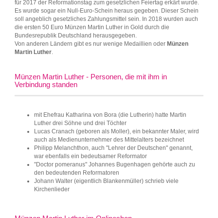
für 2017 der Reformationstag zum gesetzlichen Feiertag erkärt wurde.
Es wurde sogar ein Null-Euro-Schein heraus gegeben. Dieser Schein
soll angeblich gesetzliches Zahlungsmittel sein. In 2018 wurden auch
die ersten 50 Euro Münzen Martin Luther in Gold durch die
Bundesrepublik Deutschland herausgegeben.
Von anderen Ländern gibt es nur wenige Medaillien oder
Münzen
Martin Luther
.
Münzen Martin Luther - Personen, die mit ihm in
Verbindung standen
mit Ehefrau Katharina von Bora (die Lutherin) hatte Martin
Luther drei Söhne und drei Töchter
Lucas Cranach (geboren als Moller), ein bekannter Maler, wird
auch als Medienunternehmer des Mittelalters bezeichnet
Philipp Melanchthon, auch "Lehrer der Deutschen" genannt,
war ebenfalls ein bedeutsamer Reformator
"Doctor pomeranus" Johannes Bugenhagen gehörte auch zu
den bedeutenden Reformatoren
Johann Walter (eigentlich Blankenmüller) schrieb viele
Kirchenlieder