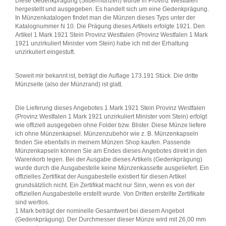
Diese Gedenkprägung (Silbermünzen) wurde in Provinz Westfalen
hergestellt und ausgegeben. Es handelt sich um eine Gedenkprägung.
In Münzenkatalogen findet man die Münzen dieses Typs unter der
Katalognummer N 10. Die Prägung dieses Artikels erfolgte 1921. Den
Artikel 1 Mark 1921 Stein Provinz Westfalen (Provinz Westfalen 1 Mark
1921 unzirkuliert Minister vom Stein) habe ich mit der Erhaltung
unzirkuliert eingestuft.
Soweit mir bekannt ist, beträgt die Auflage 173.191 Stück. Die dritte
Münzseite (also der Münzrand) ist glatt.
Die Lieferung dieses Angebotes 1 Mark 1921 Stein Provinz Westfalen
(Provinz Westfalen 1 Mark 1921 unzirkuliert Minister vom Stein) erfolgt
wie offiziell ausgegeben ohne Folder bzw. Blister. Diese Münze liefere
ich ohne Münzenkapsel. Münzenzubehör wie z. B. Münzenkapseln
finden Sie ebenfalls in meinem Münzen Shop kaufen. Passende
Münzenkapseln können Sie am Endes dieses Angebotes direkt in den
Warenkorb legen. Bei der Ausgabe dieses Artikels (Gedenkprägung)
wurde durch die Ausgabestelle keine Münzenkassette ausgeliefert. Ein
offizielles Zertifikat der Ausgabestelle existiert für diesen Artikel
grundsätzlich nicht. Ein Zertifikat macht nur Sinn, wenn es von der
offiziellen Ausgabestelle erstellt wurde. Von Dritten erstellte Zertifikate
sind wertlos.
1 Mark beträgt der nominelle Gesamtwert bei diesem Angebot
(Gedenkprägung). Der Durchmesser dieser Münze wird mit 26,00 mm