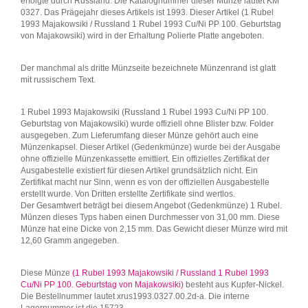
erfolgte durch Russland. Die Katalognummer dieser Münze lautet KM
0327. Das Prägejahr dieses Artikels ist 1993. Dieser Artikel (1 Rubel
1993 Majakowsiki / Russland 1 Rubel 1993 Cu/Ni PP 100. Geburtstag
von Majakowsiki) wird in der Erhaltung Polierte Platte angeboten.
Der manchmal als dritte Münzseite bezeichnete Münzenrand ist glatt
mit russischem Text.
1 Rubel 1993 Majakowsiki (Russland 1 Rubel 1993 Cu/Ni PP 100.
Geburtstag von Majakowsiki) wurde offiziell ohne Blister bzw. Folder
ausgegeben. Zum Lieferumfang dieser Münze gehört auch eine
Münzenkapsel. Dieser Artikel (Gedenkmünze) wurde bei der Ausgabe
ohne offizielle Münzenkassette emittiert. Ein offizielles Zertifikat der
Ausgabestelle existiert für diesen Artikel grundsätzlich nicht. Ein
Zertifikat macht nur Sinn, wenn es von der offiziellen Ausgabestelle
erstellt wurde. Von Dritten erstellte Zertifikate sind wertlos.
Der Gesamtwert beträgt bei diesem Angebot (Gedenkmünze) 1 Rubel.
Münzen dieses Typs haben einen Durchmesser von 31,00 mm. Diese
Münze hat eine Dicke von 2,15 mm. Das Gewicht dieser Münze wird mit
12,60 Gramm angegeben.
Diese Münze
(1 Rubel 1993 Majakowsiki / Russland 1 Rubel 1993
Cu/Ni PP 100. Geburtstag von Majakowsiki)
besteht aus Kupfer-Nickel.
Die Bestellnummer lautet xrus1993.0327.00.2d-a. Die interne