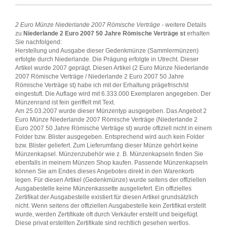
2 Euro Münze Niederlande 2007 Römische Verträge
- weitere Details
zu
Niederlande 2 Euro 2007 50 Jahre Römische Verträge st
erhalten
Sie nachfolgend:
Herstellung und Ausgabe dieser Gedenkmünze (Sammlermünzen)
erfolgte durch Niederlande. Die Prägung erfolgte in Utrecht. Dieser
Artikel wurde 2007 geprägt. Diesen Artikel (2 Euro Münze Niederlande
2007 Römische Verträge / Niederlande 2 Euro 2007 50 Jahre
Römische Verträge st) habe ich mit der Erhaltung prägefrisch/st
eingestuft. Die Auflage wird mit 6.333.000 Exemplaren angegeben. Der
Münzenrand ist fein geriffelt mit Text.
Am 25.03.2007 wurde dieser Münzentyp ausgegeben. Das Angebot 2
Euro Münze Niederlande 2007 Römische Verträge (Niederlande 2
Euro 2007 50 Jahre Römische Verträge st) wurde offiziell nicht in einem
Folder bzw. Blister ausgegeben. Entsprechend wird auch kein Folder
bzw. Blister geliefert. Zum Lieferumfang dieser Münze gehört keine
Münzenkapsel. Münzenzubehör wie z. B. Münzenkapseln finden Sie
ebenfalls in meinem Münzen Shop kaufen. Passende Münzenkapseln
können Sie am Endes dieses Angebotes direkt in den Warenkorb
legen. Für diesen Artikel (Gedenkmünze) wurde seitens der offiziellen
Ausgabestelle keine Münzenkassette ausgeliefert. Ein offizielles
Zertifikat der Ausgabestelle existiert für diesen Artikel grundsätzlich
nicht. Wenn seitens der offiziellen Ausgabestelle kein Zertifikat erstellt
wurde, werden Zertifikate oft durch Verkäufer erstellt und beigefügt.
Diese privat erstellten Zertifikate sind rechtlich gesehen wertlos.