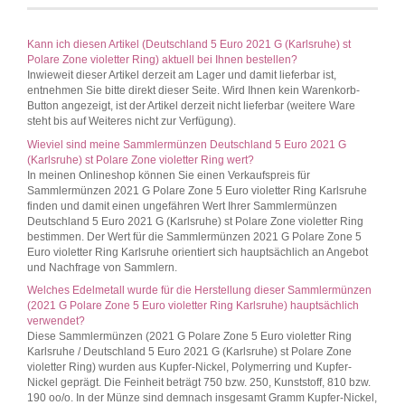
Kann ich diesen Artikel (Deutschland 5 Euro 2021 G (Karlsruhe) st
Polare Zone violetter Ring) aktuell bei Ihnen bestellen?
Inwieweit dieser Artikel derzeit am Lager und damit lieferbar ist,
entnehmen Sie bitte direkt dieser Seite. Wird Ihnen kein Warenkorb-
Button angezeigt, ist der Artikel derzeit nicht lieferbar (weitere Ware
steht bis auf Weiteres nicht zur Verfügung).
Wieviel sind meine Sammlermünzen Deutschland 5 Euro 2021 G
(Karlsruhe) st Polare Zone violetter Ring wert?
In meinen Onlineshop können Sie einen Verkaufspreis für
Sammlermünzen 2021 G Polare Zone 5 Euro violetter Ring Karlsruhe
finden und damit einen ungefähren Wert Ihrer Sammlermünzen
Deutschland 5 Euro 2021 G (Karlsruhe) st Polare Zone violetter Ring
bestimmen. Der Wert für die Sammlermünzen 2021 G Polare Zone 5
Euro violetter Ring Karlsruhe orientiert sich hauptsächlich an Angebot
und Nachfrage von Sammlern.
Welches Edelmetall wurde für die Herstellung dieser Sammlermünzen
(2021 G Polare Zone 5 Euro violetter Ring Karlsruhe) hauptsächlich
verwendet?
Diese Sammlermünzen (2021 G Polare Zone 5 Euro violetter Ring
Karlsruhe / Deutschland 5 Euro 2021 G (Karlsruhe) st Polare Zone
violetter Ring) wurden aus Kupfer-Nickel, Polymerring und Kupfer-
Nickel geprägt. Die Feinheit beträgt 750 bzw. 250, Kunststoff, 810 bzw.
190 oo/o. In der Münze sind demnach insgesamt Gramm Kupfer-Nickel,