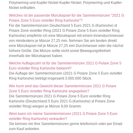
Polymerring und Kupfer-Nickel Kupfer-Nickel, Polymerring und Kupfer-
Nickel enthalten.
Welches ist die passende Münzkapsel für die Sammlermünzen "2021 G
Polare Zone 5 Euro violetter Ring Karlsruhe"?
Für die Sammlermünzen Deutschland 5 Euro 2021 G (Karlsruhe) st
Polare Zone violetter Ring (2021 G Polare Zone 5 Euro violetter Ring
Karlsruhe) empfehle ich eine Münzkapsel mit einem Innendurchmesser
von mindestens je Münze 27,25 mm. Nehmen Sie am besten direkt
eine Münzkapsel mit je Münze 27,25 mm Durchmesser oder die nächst
höhere Größe. Die Münze sollte nicht soviel Bewegungsfreiheit
innerhalb der Münzkapsel haben.
Welche Auflagezahl ist für die Sammlermünzen 2021 G Polare Zone 5
Euro violetter Ring Karlsruhe bekannt?
Die Auflage der Sammlermünzen (2021 G Polare Zone 5 Euro violetter
Ring Karlsruhe) beträgt insgesamt 3.000.000 Stück.
Wie hoch wird das Gewicht dieser Sammlermünzen 2021 G Polare
Zone 5 Euro violetter Ring Karlsruhe angegeben?
Die Sammlermünzen 2021 G Polare Zone 5 Euro violetter Ring
Karlsruhe (Deutschland 5 Euro 2021 G (Karlsruhe) st Polare Zone
violetter Ring) wiegen je Münze 9,00 Gramm.
Wem kann ich meine Sammlermünzen (2021 G Polare Zone 5 Euro
violetter Ring Karlsruhe) verkaufen?
Sie können mir Ihre Sammlermünzen gerne telefonisch oder per Email
zum Kauf anbieten.