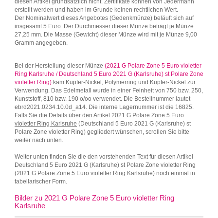
diesen Artikel grundsätzlich nicht. Zertifikate können von Jedermann
erstellt werden und haben im Grunde keinen rechtlichen Wert.
Der Nominalwert dieses Angebotes (Gedenkmünze) beläuft sich auf
insgesamt 5 Euro. Der Durchmesser dieser Münze beträgt je Münze
27,25 mm. Die Masse (Gewicht) dieser Münze wird mit je Münze 9,00
Gramm angegeben.
Bei der Herstellung dieser Münze
(2021 G Polare Zone 5 Euro violetter
Ring Karlsruhe / Deutschland 5 Euro 2021 G (Karlsruhe) st Polare Zone
violetter Ring)
kam Kupfer-Nickel, Polymerring und Kupfer-Nickel zur
Verwendung. Das Edelmetall wurde in einer Feinheit von 750 bzw. 250,
Kunststoff, 810 bzw. 190 o/oo verwendet. Die Bestellnummer lautet
ebrd2021.0234.10.0d_a14. Die interne Lagernummer ist die 16825.
Falls Sie die Details über den Artikel
2021 G Polare Zone 5 Euro
violetter Ring Karlsruhe
(Deutschland 5 Euro 2021 G (Karlsruhe) st
Polare Zone violetter Ring) gegliedert wünschen, scrollen Sie bitte
weiter nach unten.
Weiter unten finden Sie die den vorstehenden Text für diesen Artikel
Deutschland 5 Euro 2021 G (Karlsruhe) st Polare Zone violetter Ring
(2021 G Polare Zone 5 Euro violetter Ring Karlsruhe) noch einmal in
tabellarischer Form.
Bilder zu 2021 G Polare Zone 5 Euro violetter Ring
Karlsruhe