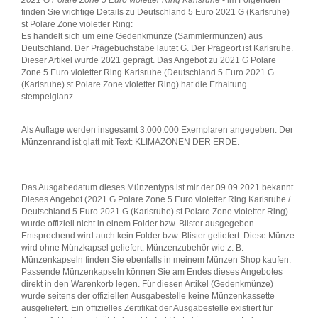
2021 G Polare Zone 5 Euro violetter Ring Karlsruhe
- im Folgenden
finden Sie wichtige Details zu Deutschland 5 Euro 2021 G (Karlsruhe)
st Polare Zone violetter Ring:
Es handelt sich um eine Gedenkmünze (Sammlermünzen) aus
Deutschland. Der Prägebuchstabe lautet G. Der Prägeort ist Karlsruhe.
Dieser Artikel wurde 2021 geprägt. Das Angebot zu 2021 G Polare
Zone 5 Euro violetter Ring Karlsruhe (Deutschland 5 Euro 2021 G
(Karlsruhe) st Polare Zone violetter Ring) hat die Erhaltung
stempelglanz.
Als Auflage werden insgesamt 3.000.000 Exemplaren angegeben. Der
Münzenrand ist glatt mit Text: KLIMAZONEN DER ERDE.
Das Ausgabedatum dieses Münzentyps ist mir der 09.09.2021 bekannt.
Dieses Angebot (2021 G Polare Zone 5 Euro violetter Ring Karlsruhe /
Deutschland 5 Euro 2021 G (Karlsruhe) st Polare Zone violetter Ring)
wurde offiziell nicht in einem Folder bzw. Blister ausgegeben.
Entsprechend wird auch kein Folder bzw. Blister geliefert. Diese Münze
wird ohne Münzkapsel geliefert. Münzenzubehör wie z. B.
Münzenkapseln finden Sie ebenfalls in meinem Münzen Shop kaufen.
Passende Münzenkapseln können Sie am Endes dieses Angebotes
direkt in den Warenkorb legen. Für diesen Artikel (Gedenkmünze)
wurde seitens der offiziellen Ausgabestelle keine Münzenkassette
ausgeliefert. Ein offizielles Zertifikat der Ausgabestelle existiert für