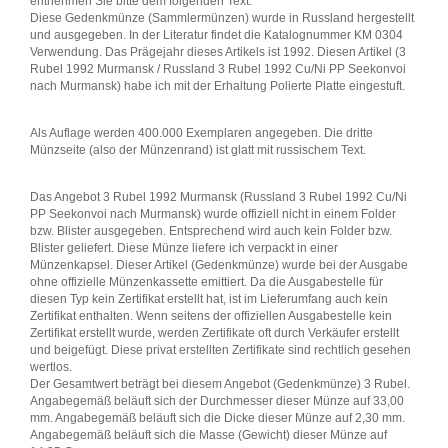
entnehmen Sie bitte dem folgenden Text:
Diese Gedenkmünze (Sammlermünzen) wurde in Russland hergestellt
und ausgegeben. In der Literatur findet die Katalognummer KM 0304
Verwendung. Das Prägejahr dieses Artikels ist 1992. Diesen Artikel (3
Rubel 1992 Murmansk / Russland 3 Rubel 1992 Cu/Ni PP Seekonvoi
nach Murmansk) habe ich mit der Erhaltung Polierte Platte eingestuft.
Als Auflage werden 400.000 Exemplaren angegeben. Die dritte
Münzseite (also der Münzenrand) ist glatt mit russischem Text.
Das Angebot 3 Rubel 1992 Murmansk (Russland 3 Rubel 1992 Cu/Ni
PP Seekonvoi nach Murmansk) wurde offiziell nicht in einem Folder
bzw. Blister ausgegeben. Entsprechend wird auch kein Folder bzw.
Blister geliefert. Diese Münze liefere ich verpackt in einer
Münzenkapsel. Dieser Artikel (Gedenkmünze) wurde bei der Ausgabe
ohne offizielle Münzenkassette emittiert. Da die Ausgabestelle für
diesen Typ kein Zertifikat erstellt hat, ist im Lieferumfang auch kein
Zertifikat enthalten. Wenn seitens der offiziellen Ausgabestelle kein
Zertifikat erstellt wurde, werden Zertifikate oft durch Verkäufer erstellt
und beigefügt. Diese privat erstellten Zertifikate sind rechtlich gesehen
wertlos.
Der Gesamtwert beträgt bei diesem Angebot (Gedenkmünze) 3 Rubel.
Angabegemäß beläuft sich der Durchmesser dieser Münze auf 33,00
mm. Angabegemäß beläuft sich die Dicke dieser Münze auf 2,30 mm.
Angabegemäß beläuft sich die Masse (Gewicht) dieser Münze auf