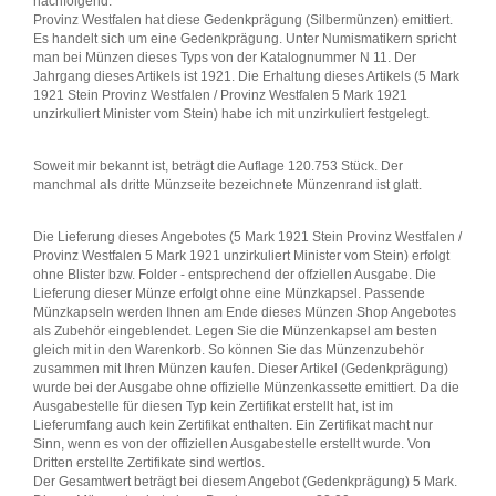
nachfolgend:
Provinz Westfalen hat diese Gedenkprägung (Silbermünzen) emittiert.
Es handelt sich um eine Gedenkprägung. Unter Numismatikern spricht
man bei Münzen dieses Typs von der Katalognummer N 11. Der
Jahrgang dieses Artikels ist 1921. Die Erhaltung dieses Artikels (5 Mark
1921 Stein Provinz Westfalen / Provinz Westfalen 5 Mark 1921
unzirkuliert Minister vom Stein) habe ich mit unzirkuliert festgelegt.
Soweit mir bekannt ist, beträgt die Auflage 120.753 Stück. Der
manchmal als dritte Münzseite bezeichnete Münzenrand ist glatt.
Die Lieferung dieses Angebotes (5 Mark 1921 Stein Provinz Westfalen /
Provinz Westfalen 5 Mark 1921 unzirkuliert Minister vom Stein) erfolgt
ohne Blister bzw. Folder - entsprechend der offziellen Ausgabe. Die
Lieferung dieser Münze erfolgt ohne eine Münzkapsel. Passende
Münzkapseln werden Ihnen am Ende dieses Münzen Shop Angebotes
als Zubehör eingeblendet. Legen Sie die Münzenkapsel am besten
gleich mit in den Warenkorb. So können Sie das Münzenzubehör
zusammen mit Ihren Münzen kaufen. Dieser Artikel (Gedenkprägung)
wurde bei der Ausgabe ohne offizielle Münzenkassette emittiert. Da die
Ausgabestelle für diesen Typ kein Zertifikat erstellt hat, ist im
Lieferumfang auch kein Zertifikat enthalten. Ein Zertifikat macht nur
Sinn, wenn es von der offiziellen Ausgabestelle erstellt wurde. Von
Dritten erstellte Zertifikate sind wertlos.
Der Gesamtwert beträgt bei diesem Angebot (Gedenkprägung) 5 Mark.