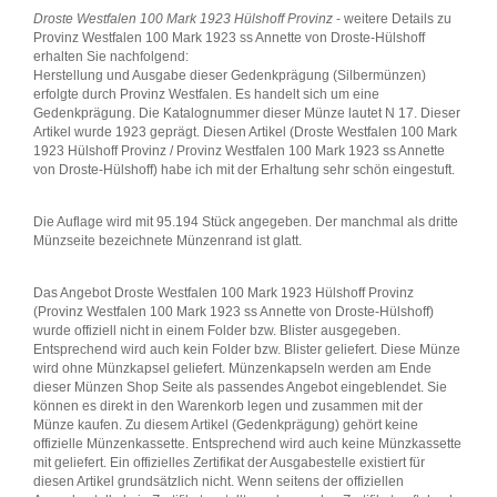
Droste Westfalen 100 Mark 1923 Hülshoff Provinz
- weitere Details zu
Provinz Westfalen 100 Mark 1923 ss Annette von Droste-Hülshoff
erhalten Sie nachfolgend:
Herstellung und Ausgabe dieser Gedenkprägung (Silbermünzen)
erfolgte durch Provinz Westfalen. Es handelt sich um eine
Gedenkprägung. Die Katalognummer dieser Münze lautet N 17. Dieser
Artikel wurde 1923 geprägt. Diesen Artikel (Droste Westfalen 100 Mark
1923 Hülshoff Provinz / Provinz Westfalen 100 Mark 1923 ss Annette
von Droste-Hülshoff) habe ich mit der Erhaltung sehr schön eingestuft.
Die Auflage wird mit 95.194 Stück angegeben. Der manchmal als dritte
Münzseite bezeichnete Münzenrand ist glatt.
Das Angebot Droste Westfalen 100 Mark 1923 Hülshoff Provinz
(Provinz Westfalen 100 Mark 1923 ss Annette von Droste-Hülshoff)
wurde offiziell nicht in einem Folder bzw. Blister ausgegeben.
Entsprechend wird auch kein Folder bzw. Blister geliefert. Diese Münze
wird ohne Münzkapsel geliefert. Münzenkapseln werden am Ende
dieser Münzen Shop Seite als passendes Angebot eingeblendet. Sie
können es direkt in den Warenkorb legen und zusammen mit der
Münze kaufen. Zu diesem Artikel (Gedenkprägung) gehört keine
offizielle Münzenkassette. Entsprechend wird auch keine Münzkassette
mit geliefert. Ein offizielles Zertifikat der Ausgabestelle existiert für
diesen Artikel grundsätzlich nicht. Wenn seitens der offiziellen