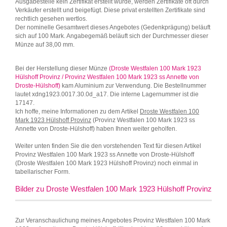
Ausgabestelle kein Zertifikat erstellt wurde, werden Zertifikate oft durch
Verkäufer erstellt und beigefügt. Diese privat erstellten Zertifikate sind
rechtlich gesehen wertlos.
Der nominelle Gesamtwert dieses Angebotes (Gedenkprägung) beläuft
sich auf 100 Mark. Angabegemäß beläuft sich der Durchmesser dieser
Münze auf 38,00 mm.
Bei der Herstellung dieser Münze
(Droste Westfalen 100 Mark 1923
Hülshoff Provinz / Provinz Westfalen 100 Mark 1923 ss Annette von
Droste-Hülshoff)
kam Aluminium zur Verwendung. Die Bestellnummer
lautet xdng1923.0017.30.0d_a17. Die interne Lagernummer ist die
17147.
Ich hoffe, meine Informationen zu dem Artikel
Droste Westfalen 100
Mark 1923 Hülshoff Provinz
(Provinz Westfalen 100 Mark 1923 ss
Annette von Droste-Hülshoff) haben Ihnen weiter geholfen.
Weiter unten finden Sie die den vorstehenden Text für diesen Artikel
Provinz Westfalen 100 Mark 1923 ss Annette von Droste-Hülshoff
(Droste Westfalen 100 Mark 1923 Hülshoff Provinz) noch einmal in
tabellarischer Form.
Bilder zu Droste Westfalen 100 Mark 1923 Hülshoff Provinz
Zur Veranschaulichung meines Angebotes Provinz Westfalen 100 Mark