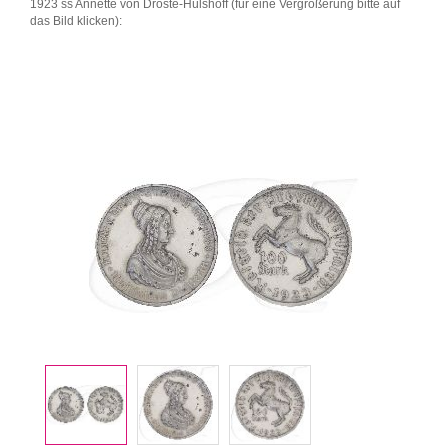
1923 ss Annette von Droste-Hülshoff (für eine Vergrößerung bitte auf
das Bild klicken):