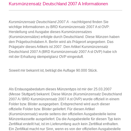
Kursmünzensatz Deutschland 2007 A Informationen
Kursmünzensatz Deutschland 2007 A
- nachfolgend finden Sie
wichtige Informationen zu BRD Kursmünzensatz 2007 A st OVP:
Herstellung und Ausgabe dieses Kursmünzensatzes
(Kursmünzensätze) erfolgte durch Deutschland. Diese Münzen haben
den Prägebuchstaben A. Berlin wird als Prägeort angegeben. Das
Prägejahr dieses Artikels ist 2007. Den Artikel Kursmünzensatz
Deutschland 2007 A (BRD Kursmünzensatz 2007 A st OVP) habe ich
mit der Erhaltung stempelglanz OVP eingestuft.
Soweit mir bekannt ist, beträgt die Auflage 90.000 Stück.
Als Erstausgabedatum dieses Münzentyps ist mir der 25.03.2007
(Messe Stuttgart) bekannt. Diese Münze (Kursmünzensatz Deutschland
2007 A / BRD Kursmünzensatz 2007 A st OVP) wurde offiziell in einem
Folder bzw. Blister ausgegeben. Entsprechend wird auch dieser
offizielle Folder bzw. Blister geliefert. Für diesen Artikel
(Kursmünzensatz) wurde seitens der offiziellen Ausgabestelle keine
Münzenkassette ausgeliefert. Da die Ausgabestelle für diesen Typ kein
Zertifikat erstellt hat, ist im Lieferumfang auch kein Zertifikat enthalten.
Ein Zertifikat macht nur Sinn, wenn es von der offiziellen Ausgabestelle