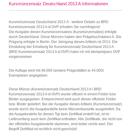
Kursmünzensatz Deutschland 2013 A Informationen
Kursmünzensatz Deutschland 2013 A
- weitere Details zu BRD
Kursmünzensatz 2013 A st OVP erhalten Sie nachfolgend:
Die Ausgabe dieses Kursmünzensatzes (Kursmünzensätze) erfolgte
durch Deutschland. Diese Münzen haben den Prägebuchstaben A. Die
Prägung erfolgte in Berlin. Der Jahrgang dieses Artikels ist 2013. Die
Einstufung der Erhaltung für Kursmünzensatz Deutschland 2013 A
(BRD Kursmünzensatz 2013 A st OVP) habe ich mit stempelglanz OVP
vorgenommen.
Die Auflage wird mit 48.000 (andere Prägestätten je 44.000)
Exemplaren angegeben.
Diese Münze (Kursmünzensatz Deutschland 2013 A / BRD
Kursmünzensatz 2013 A st OVP) wurde offiziell in einem Folder bzw.
Blister ausgegeben. Entsprechend wird auch dieser offizielle Folder
bzw. Blister geliefert. Bei der Ausgabe dieses Artikels (Kursmünzensatz)
wurde durch die Ausgabestelle keine Münzenkassette ausgeliefert. Da
die Ausgabestelle für diesen Typ kein Zertifikat erstellt hat, ist im
Lieferumfang auch kein Zertifikat enthalten. Alle Zertifikate, die nicht von
der offiziellen Ausgabestelle stammen, sind leider nichts wert. Der
Begriff Zertifikat ist rechtlich nicht geschützt.