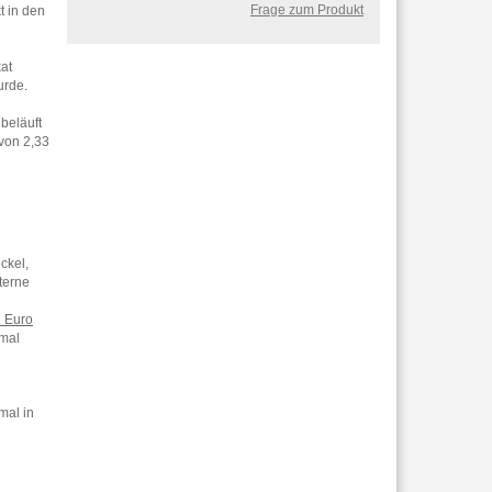
Frage zum Produkt
t in den
kat
urde.
beläuft
 von 2,33
ckel,
terne
 Euro
nmal
mal in