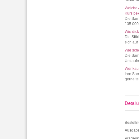
mindest
Welche 
Kurs be
Die Sam
135.000
Wie dic
Die Stä
sich auf
Wie sch
Die Sam
Umlaufmü
Wer kau
Ihre Sa
gerne te
Detailü
Bestell
Ausgabe
Prägeort