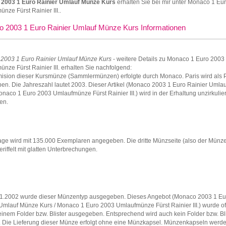
2003 1 Euro Rainier Umlauf Münze Kurs
erhalten Sie bei mir unter Monaco 1 Eu
nze Fürst Rainier III..
 2003 1 Euro Rainier Umlauf Münze Kurs Informationen
2003 1 Euro Rainier Umlauf Münze Kurs
- weitere Details zu Monaco 1 Euro 2003
nze Fürst Rainier III. erhalten Sie nachfolgend:
ision dieser Kursmünze (Sammlermünzen) erfolgte durch Monaco. Paris wird als 
n. Die Jahreszahl lautet 2003. Dieser Artikel (Monaco 2003 1 Euro Rainier Umla
onaco 1 Euro 2003 Umlaufmünze Fürst Rainier III.) wird in der Erhaltung unzirkulier
en.
age wird mit 135.000 Exemplaren angegeben. Die dritte Münzseite (also der Münz
geriffelt mit glatten Unterbrechungen.
1.2002 wurde dieser Münzentyp ausgegeben. Dieses Angebot (Monaco 2003 1 Eu
Umlauf Münze Kurs / Monaco 1 Euro 2003 Umlaufmünze Fürst Rainier III.) wurde off
 einem Folder bzw. Blister ausgegeben. Entsprechend wird auch kein Folder bzw. Bl
t. Die Lieferung dieser Münze erfolgt ohne eine Münzkapsel. Münzenkapseln werd