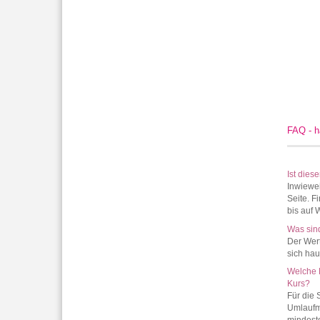
FAQ - h
Ist dies
Inwiewei
Seite. F
bis auf 
Was sin
Der Wert
sich ha
Welche 
Kurs?
Für die
Umlaufmü