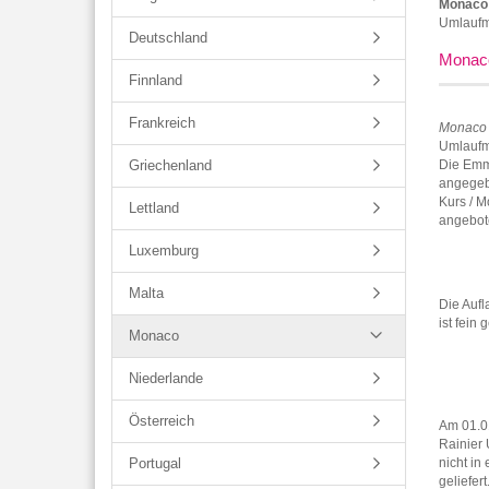
Monaco 
Umlaufmü
Deutschland
Monaco
Finnland
Frankreich
Monaco 
Umlaufmü
Griechenland
Die Emm
angegebe
Kurs / M
Lettland
angebot
Luxemburg
Malta
Die Aufl
ist fein 
Monaco
Niederlande
Österreich
Am 01.0
Rainier 
Portugal
nicht in
geliefer