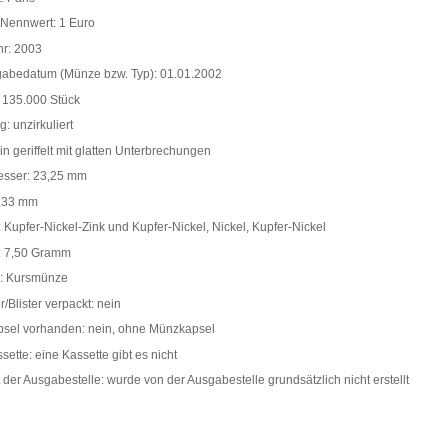
Nennwert: 1 Euro
hr: 2003
gabedatum (Münze bzw. Typ): 01.01.2002
 135.000 Stück
g: unzirkuliert
in geriffelt mit glatten Unterbrechungen
sser: 23,25 mm
2,33 mm
: Kupfer-Nickel-Zink und Kupfer-Nickel, Nickel, Kupfer-Nickel
: 7,50 Gramm
: Kursmünze
r/Blister verpackt: nein
sel vorhanden: nein, ohne Münzkapsel
ette: eine Kassette gibt es nicht
at der Ausgabestelle: wurde von der Ausgabestelle grundsätzlich nicht erstellt