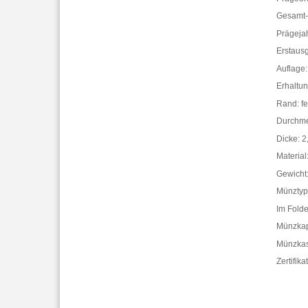
Gesamt-
Prägeja
Erstaus
Auflage:
Erhaltun
Rand: fe
Durchme
Dicke: 
Material
Gewicht
Münztyp
Im Folde
Münzkap
Münzkass
Zertifik