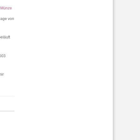
f Münze
lage von
eläuft
003
mir