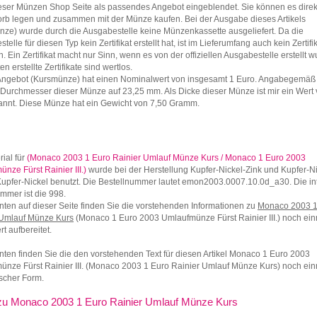
eser Münzen Shop Seite als passendes Angebot eingeblendet. Sie können es direk
rb legen und zusammen mit der Münze kaufen. Bei der Ausgabe dieses Artikels
ze) wurde durch die Ausgabestelle keine Münzenkassette ausgeliefert. Da die
elle für diesen Typ kein Zertifikat erstellt hat, ist im Lieferumfang auch kein Zertifi
n. Ein Zertifikat macht nur Sinn, wenn es von der offiziellen Ausgabestelle erstellt w
en erstellte Zertifikate sind wertlos.
Angebot (Kursmünze) hat einen Nominalwert von insgesamt 1 Euro. Angabegemäß 
 Durchmesser dieser Münze auf 23,25 mm. Als Dicke dieser Münze ist mir ein Wert
nnt. Diese Münze hat ein Gewicht von 7,50 Gramm.
rial für
(Monaco 2003 1 Euro Rainier Umlauf Münze Kurs / Monaco 1 Euro 2003
nze Fürst Rainier III.)
wurde bei der Herstellung Kupfer-Nickel-Zink und Kupfer-Ni
Kupfer-Nickel benutzt. Die Bestellnummer lautet emon2003.0007.10.0d_a30. Die in
mmer ist die 998.
nten auf dieser Seite finden Sie die vorstehenden Informationen zu
Monaco 2003 1
 Umlauf Münze Kurs
(Monaco 1 Euro 2003 Umlaufmünze Fürst Rainier III.) noch ei
rt aufbereitet.
nten finden Sie die den vorstehenden Text für diesen Artikel Monaco 1 Euro 2003
nze Fürst Rainier III. (Monaco 2003 1 Euro Rainier Umlauf Münze Kurs) noch ein
ischer Form.
 zu Monaco 2003 1 Euro Rainier Umlauf Münze Kurs