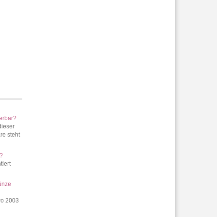
ferbar?
dieser
re steht
t?
iert
ünze
ro 2003