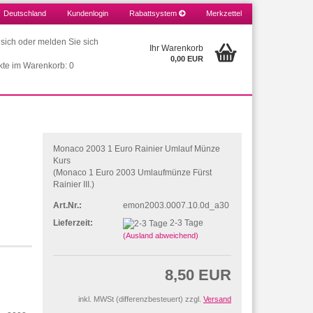
Deutschland
Kundenlogin
Rabattsystem
Merkzettel
e sich oder melden Sie sich
Ihr Warenkorb
0,00 EUR
kte im Warenkorb: 0
Monaco 2003 1 Euro Rainier Umlauf Münze
Kurs
(Monaco 1 Euro 2003 Umlaufmünze Fürst
Rainier III.)
Art.Nr.:
emon2003.0007.10.0d_a30
Lieferzeit:
2-3 Tage
(Ausland abweichend)
8,50 EUR
inkl. MWSt (differenzbesteuert) zzgl.
Versand