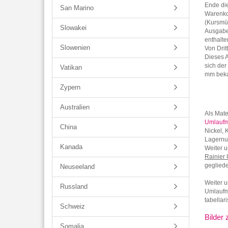
Ende di
San Marino
Warenko
(Kursmün
Slowakei
Ausgabest
enthalte
Slowenien
Von Dritt
Dieses 
sich der
Vatikan
mm beka
Zypern
Australien
Als Mate
Umlaufmü
China
Nickel, 
Lagernu
Kanada
Weiter u
Rainier
gegliede
Neuseeland
Weiter u
Russland
Umlaufmü
tabellar
Schweiz
Bilder
Somalia