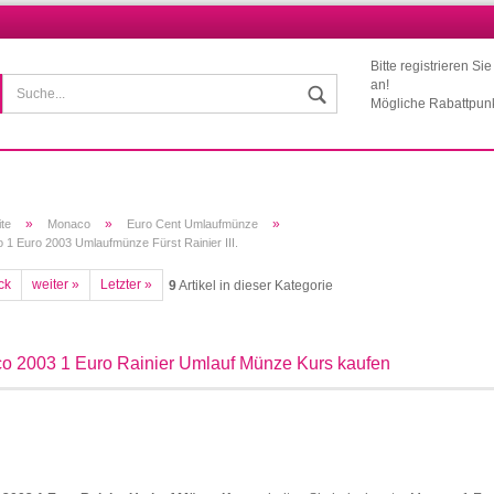
Bitte registrieren Si
Wohnort
an!
Mögliche Rabattpun
»
»
»
ite
Monaco
Euro Cent Umlaufmünze
1 Euro 2003 Umlaufmünze Fürst Rainier III.
ck
weiter »
Letzter »
9
Artikel in dieser Kategorie
Konto erstellen
Passwort vergessen?
o 2003 1 Euro Rainier Umlauf Münze Kurs kaufen