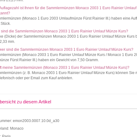
ens 23,25 mm.
Auflagezahl ist Ihnen für die Sammlermünzen Monaco 2003 1 Euro Rainier Umlau
kannt?
mlermünzen (Monaco 1 Euro 2003 Umlaufmünze Fürst Rainier III.) haben eine Auf
 Stück.
k sind die Sammlermünzen Monaco 2003 1 Euro Rainier Umlauf Münze Kurs?
rke (Dicke) der Sammlermünzen Monaco 2003 1 Euro Rainier Umlauf Münze Kurs b
 2,33 mm.
wer sind die Sammlermünzen Monaco 2003 1 Euro Rainier Umlauf Münze Kurs?
mlermünzen (Monaco 2003 1 Euro Rainier Umlauf Münze Kurs / Monaco 1 Euro 2
nze Fürst Rainier III.) haben ein Gewicht von 7,50 Gramm.
ft meine Sammlermünzen (Monaco 2003 1 Euro Rainier Umlauf Münze Kurs)?
mmlermünzen (z. B. Monaco 2003 1 Euro Rainier Umlauf Münze Kurs) können Sie 
lefonisch oder per Email zum Kauf anbieten.
bersicht zu diesem Artikel
nummer: emon2003.0007.10.0d_a30
land: Monaco
: Paris