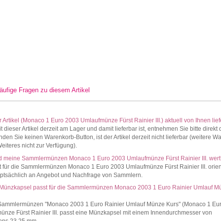
äufige Fragen zu diesem Artikel
er Artikel (Monaco 1 Euro 2003 Umlaufmünze Fürst Rainier III.) aktuell von Ihnen lie
t dieser Artikel derzeit am Lager und damit lieferbar ist, entnehmen Sie bitte direkt 
inden Sie keinen Warenkorb-Button, ist der Artikel derzeit nicht lieferbar (weitere Wa
Weiteres nicht zur Verfügung).
d meine Sammlermünzen Monaco 1 Euro 2003 Umlaufmünze Fürst Rainier III. wer
 für die Sammlermünzen Monaco 1 Euro 2003 Umlaufmünze Fürst Rainier III. orient
uptsächlich an Angebot und Nachfrage von Sammlern.
Münzkapsel passt für die Sammlermünzen Monaco 2003 1 Euro Rainier Umlauf M
 Sammlermünzen "Monaco 2003 1 Euro Rainier Umlauf Münze Kurs" (Monaco 1 Eu
nze Fürst Rainier III. passt eine Münzkapsel mit einem Innendurchmesser von