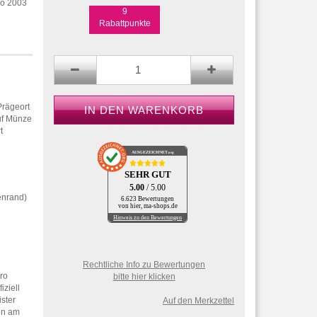
ro 2003
9
Rabattpunkte
Prägeort
uf Münze
t
AUSGEZEICHNET
.org
SEHR GUT
5.00
/ 5.00
enrand)
6.623 Bewertungen
von hier, ma-shops.de
Hinweis zu den Bewertungen
Rechtliche Info zu Bewertungen
ro
bitte hier klicken
iziell
ister
Auf den Merkzettel
en am