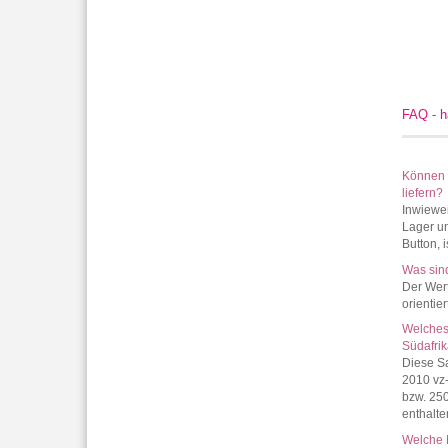
FAQ - h
Können S
liefern?
Inwiewei
Lager un
Button, i
Was sin
Der Wer
orientie
Welches
Südafri
Diese S
2010 vz-
bzw. 25
enthalte
Welche 