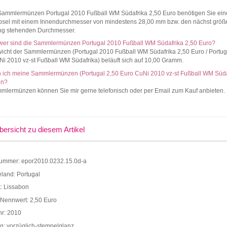
 Sammlermünzen Portugal 2010 Fußball WM Südafrika 2,50 Euro benötigen Sie ein
sel mit einem Innendurchmesser von mindestens 28,00 mm bzw. den nächst größ
ng stehenden Durchmesser.
wer sind die Sammlermünzen Portugal 2010 Fußball WM Südafrika 2,50 Euro?
icht der Sammlermünzen (Portugal 2010 Fußball WM Südafrika 2,50 Euro / Portug
i 2010 vz-st Fußball WM Südafrika) beläuft sich auf 10,00 Gramm.
 ich meine Sammlermünzen (Portugal 2,50 Euro CuNi 2010 vz-st Fußball WM Süda
en?
mmlermünzen können Sie mir gerne telefonisch oder per Email zum Kauf anbieten.
bersicht zu diesem Artikel
nummer: epor2010.0232.15.0d-a
land: Portugal
: Lissabon
Nennwert: 2,50 Euro
hr: 2010
g: vorzüglich-stempelglanz