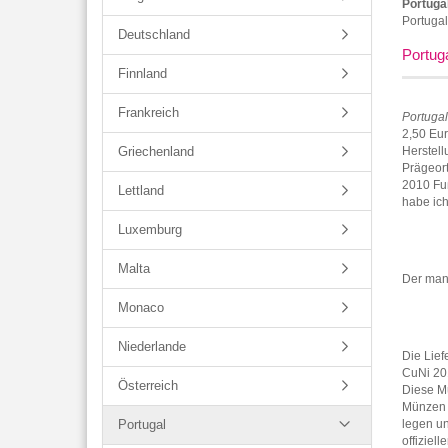
Portuga
Portugal
Deutschland
Portug
Finnland
Frankreich
Portuga
2,50 Eur
Griechenland
Herstel
Prägeort
2010 Fuß
Lettland
habe ich
Luxemburg
Malta
Der manc
Monaco
Niederlande
Die Lief
CuNi 201
Österreich
Diese M
Münzen 
Portugal
legen u
offiziel