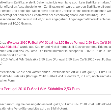
rtikel kein Zertifikat erstellt. Daher ist im Lieferumfang auch kein Zertifikat erhalten
er offiziellen Ausgabestelle kein Zertifikat erstellt wurde, werden Zertifikate oft durc
r erstellt und beigefügt. Diese privat erstellten Zertifikate sind rechtlich gesehen we
ro beträgt der nominelle Gesamtwert bei diesem Angebot (Gedenkmünze). Der
sser dieser Münze wird mit 28,00 mm angegeben. Angabegemäß beläuft sich das
Münze auf 10,00 Gramm.
Münze
(Portugal 2010 Fußball WM Südafrika 2,50 Euro / Portugal 2,50 Euro CuNi 20
 WM Südafrika)
wurde aus Kupfer und Nickel hergestellt. Das verwendete Edelmetal
nheit von 750 bzw. 250 o/oo. Die Bestellnummer lautet epor2010.0232.15.0d-a. Die
mmer ist die 17016.
l 2010 Fußball WM Südafrika 2,50 Euro
(Portugal 2,50 Euro CuNi 2010 vz-st Fußba
a)
nten finden Sie die den vorstehenden Text für diesen Artikel Portugal 2,50 Euro C
ßball WM Südafrika (Portugal 2010 Fußball WM Südafrika 2,50 Euro) noch einmal i
ischer Form.
 zu Portugal 2010 Fußball WM Südafrika 2,50 Euro
anschaulichung meines Angebotes Portugal 2,50 Euro CuNi 2010 vz-st Fußball WM
a (für eine Vergrößerung bitte auf das Bild klicken):