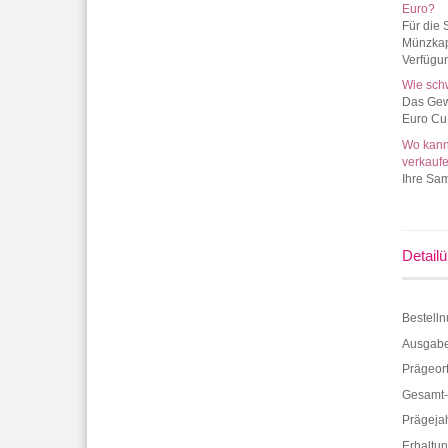
Euro?
Für die
Münzkap
Verfügu
Wie sch
Das Gew
Euro CuN
Wo kann
verkauf
Ihre Sa
Detailü
Bestell
Ausgabe
Prägeort
Gesamt-
Prägeja
Erhaltun