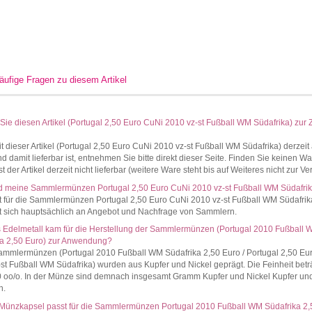
äufige Fragen zu diesem Artikel
ie diesen Artikel (Portugal 2,50 Euro CuNi 2010 vz-st Fußball WM Südafrika) zur Z
t dieser Artikel (Portugal 2,50 Euro CuNi 2010 vz-st Fußball WM Südafrika) derzeit
d damit lieferbar ist, entnehmen Sie bitte direkt dieser Seite. Finden Sie keinen W
st der Artikel derzeit nicht lieferbar (weitere Ware steht bis auf Weiteres nicht zur V
d meine Sammlermünzen Portugal 2,50 Euro CuNi 2010 vz-st Fußball WM Südafrik
t für die Sammlermünzen Portugal 2,50 Euro CuNi 2010 vz-st Fußball WM Südafrik
rt sich hauptsächlich an Angebot und Nachfrage von Sammlern.
 Edelmetall kam für die Herstellung der Sammlermünzen (Portugal 2010 Fußball
ka 2,50 Euro) zur Anwendung?
ammlermünzen (Portugal 2010 Fußball WM Südafrika 2,50 Euro / Portugal 2,50 Eu
st Fußball WM Südafrika) wurden aus Kupfer und Nickel geprägt. Die Feinheit betr
0 oo/o. In der Münze sind demnach insgesamt Gramm Kupfer und Nickel Kupfer und
n.
Münzkapsel passt für die Sammlermünzen Portugal 2010 Fußball WM Südafrika 2,