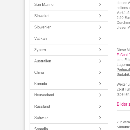
diesen A
San Marino
seitens d
Verkäufe
Slowakei
2,50 Eu
Durchme
Slowenien
dieser 
Vatikan
Zypern
Diese 
Fußball
eine Fei
Australien
Lagernu
Portuga
China
Südafrik
Kanada
Weiter u
vz-st Fu
tabellar
Neuseeland
Bilder
Russland
Schweiz
Zur Ver
Südafrik
Somalia