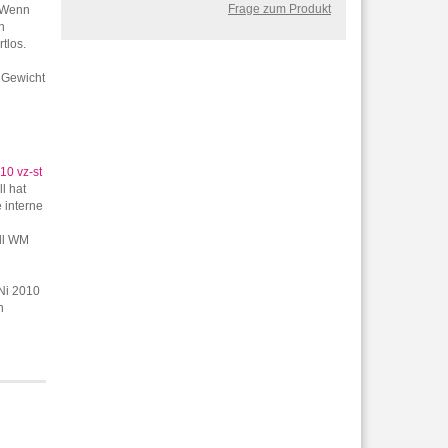
Frage zum Produkt
. Wenn
h
rtlos.
 Gewicht
10 vz-st
l hat
 interne
ll WM
uNi 2010
n