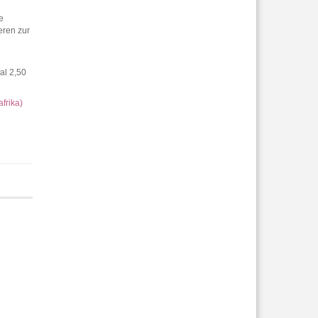
e
eren zur
al 2,50
frika)