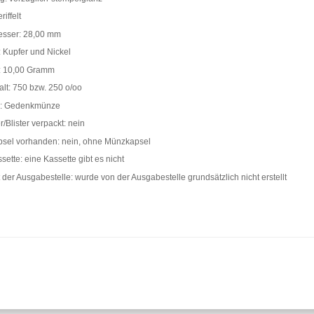
iffelt
sser: 28,00 mm
: Kupfer und Nickel
: 10,00 Gramm
lt: 750 bzw. 250 o/oo
p: Gedenkmünze
r/Blister verpackt: nein
sel vorhanden: nein, ohne Münzkapsel
ette: eine Kassette gibt es nicht
at der Ausgabestelle: wurde von der Ausgabestelle grundsätzlich nicht erstellt