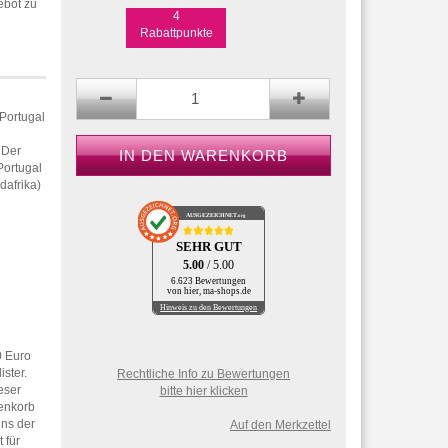
ebot zu
4
Rabattpunkte
 Portugal
 Der
Portugal
dafrika)
AUSGEZEICHNET
.org
SEHR GUT
5.00
/ 5.00
6.623 Bewertungen
von hier, ma-shops.de
Hinweis zu den Bewertungen
0 Euro
ster.
Rechtliche Info zu Bewertungen
eser
bitte hier klicken
renkorb
ens der
Auf den Merkzettel
 für