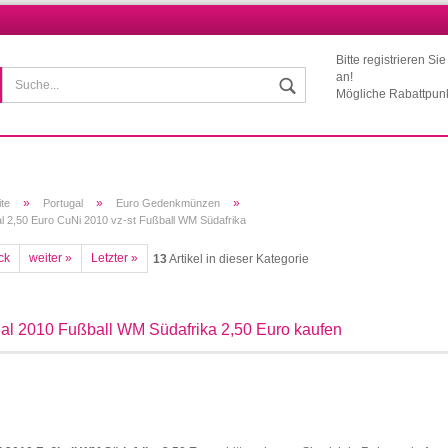
Bitte registrieren Si
Wohnort
an!
Mögliche Rabattpun
»
»
»
ite
Portugal
Euro Gedenkmünzen
l 2,50 Euro CuNi 2010 vz-st Fußball WM Südafrika
ck
weiter »
Letzter »
13
Artikel in dieser Kategorie
Konto erstellen
Passwort vergessen?
al 2010 Fußball WM Südafrika 2,50 Euro kaufen