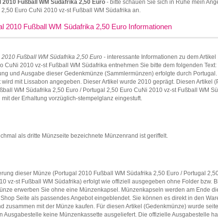
l 2010 Fußball WM Südafrika 2,50 Euro
- bitte schauen Sie sich in Ruhe mein Ang
 2,50 Euro CuNi 2010 vz-st Fußball WM Südafrika an.
al 2010 Fußball WM Südafrika 2,50 Euro Informationen
l 2010 Fußball WM Südafrika 2,50 Euro
- interessante Informationen zu dem Artikel
o CuNi 2010 vz-st Fußball WM Südafrika entnehmen Sie bitte dem folgenden Text:
lung und Ausgabe dieser Gedenkmünze (Sammlermünzen) erfolgte durch Portugal.
 wird mit Lissabon angegeben. Dieser Artikel wurde 2010 geprägt. Diesen Artikel (
ball WM Südafrika 2,50 Euro / Portugal 2,50 Euro CuNi 2010 vz-st Fußball WM Sü
 mit der Erhaltung vorzüglich-stempelglanz eingestuft.
hmal als dritte Münzseite bezeichnete Münzenrand ist geriffelt.
erung dieser Münze (Portugal 2010 Fußball WM Südafrika 2,50 Euro / Portugal 2,5
0 vz-st Fußball WM Südafrika) erfolgt wie offiziell ausgegeben ohne Folder bzw. Bli
ünze erwerben Sie ohne eine Münzenkapsel. Münzenkapseln werden am Ende di
Shop Seite als passendes Angebot eingeblendet. Sie können es direkt in den Wa
nd zusammen mit der Münze kaufen. Für diesen Artikel (Gedenkmünze) wurde seit
len Ausgabestelle keine Münzenkassette ausgeliefert. Die offizielle Ausgabestelle hat