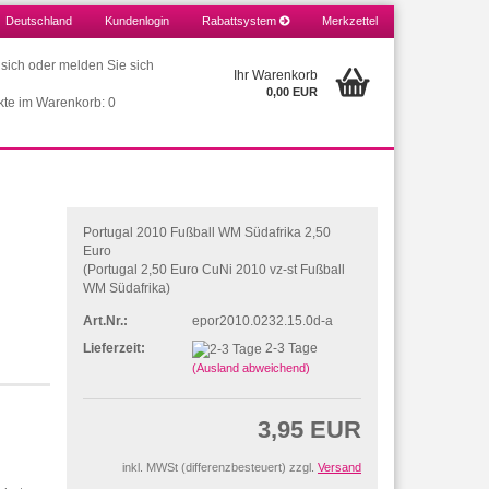
Deutschland
Kundenlogin
Rabattsystem
Merkzettel
e sich oder melden Sie sich
Ihr Warenkorb
0,00 EUR
kte im Warenkorb: 0
Portugal 2010 Fußball WM Südafrika 2,50
Euro
(Portugal 2,50 Euro CuNi 2010 vz-st Fußball
WM Südafrika)
Art.Nr.:
epor2010.0232.15.0d-a
Lieferzeit:
2-3 Tage
(Ausland abweichend)
3,95 EUR
inkl. MWSt (differenzbesteuert) zzgl.
Versand