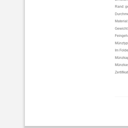
Rand: ger
Durchme
Material
Gewicht
Feingeha
Münzty
Im Folde
Münzkap
Münzkass
Zertifik