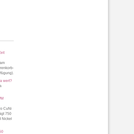
eit
 am
arenkorb-
erfügung).
a wert?
a
 WM
ro CuNi
ägt 750
 Nickel
50