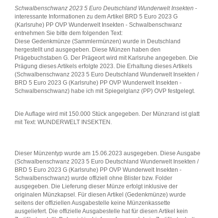
Schwalbenschwanz 2023 5 Euro Deutschland Wunderwelt Insekten
-
interessante Informationen zu dem Artikel BRD 5 Euro 2023 G
(Karlsruhe) PP OVP Wunderwelt Insekten - Schwalbenschwanz
entnehmen Sie bitte dem folgenden Text:
Diese Gedenkmünze (Sammlermünzen) wurde in Deutschland
hergestellt und ausgegeben. Diese Münzen haben den
Prägebuchstaben G. Der Prägeort wird mit Karlsruhe angegeben. Die
Prägung dieses Artikels erfolgte 2023. Die Erhaltung dieses Artikels
(Schwalbenschwanz 2023 5 Euro Deutschland Wunderwelt Insekten /
BRD 5 Euro 2023 G (Karlsruhe) PP OVP Wunderwelt Insekten -
Schwalbenschwanz) habe ich mit Spiegelglanz (PP) OVP festgelegt.
Die Auflage wird mit 150.000 Stück angegeben. Der Münzrand ist glatt
mit Text: WUNDERWELT INSEKTEN.
Dieser Münzentyp wurde am 15.06.2023 ausgegeben. Diese Ausgabe
(Schwalbenschwanz 2023 5 Euro Deutschland Wunderwelt Insekten /
BRD 5 Euro 2023 G (Karlsruhe) PP OVP Wunderwelt Insekten -
Schwalbenschwanz) wurde offiziell ohne Blister bzw. Folder
ausgegeben. Die Lieferung dieser Münze erfolgt inklusive der
originalen Münzkapsel. Für diesen Artikel (Gedenkmünze) wurde
seitens der offiziellen Ausgabestelle keine Münzenkassette
ausgeliefert. Die offizielle Ausgabestelle hat für diesen Artikel kein