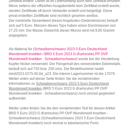
Zertifikat erstellt. Daher ist im Lieferumfang auch kein Zertifikat erhalten.
Wenn seitens der offiziellen Ausgabestelle kein Zertifikat erstellt wurde,
werden Zertifikate oft durch Verkäufer erstellt und beigefügt. Diese
privat erstellten Zertifikate sind rechtlich gesehen wertlos.
Der nominelle Gesamtwert dieses Angebotes (Gedenkmünze) beläuft
sich auf 5 Euro. Münzen dieses Typs haben einen Durchmesser von
27,25 mm. Die Masse (Gewicht) dieser Münze wird mit 9,00 Gramm
angegeben.
Als Material für
(Schwalbenschwanz 2023 5 Euro Deutschland
Wunderwelt Insekten / BRD 5 Euro 2023 G (Karlsruhe) PP OVP
Wunderwelt Insekten - Schwalbenschwanz)
wurde bei der Herstellung
Kupfer-Nickel verwendet. Der Feingehalt des verwendeten Edelmetalls
beläuft sich auf 750 bzw. 250 o/oo. Die Bestellnummer lautet
ebrd2023.0275.00.0d_a23. Die interne Lagernummer ist die 17079.
Weiter unten auf dieser Seite finden Sie die vorstehenden
Informationen zu
Schwalbenschwanz 2023 5 Euro Deutschland
Wunderwelt Insekten
(BRD 5 Euro 2023 G (Karlsruhe) PP OVP
Wunderwelt Insekten - Schwalbenschwanz) noch einmal gegliedert
aufbereitet.
Weiter unten finden Sie die den vorstehenden Text für diesen Artikel
BRD 5 Euro 2023 G (Karlsruhe) PP OVP Wunderwelt Insekten -
Schwalbenschwanz (Schwalbenschwanz 2023 5 Euro Deutschland
Wunderwelt Insekten) noch einmal in tabellarischer Form.