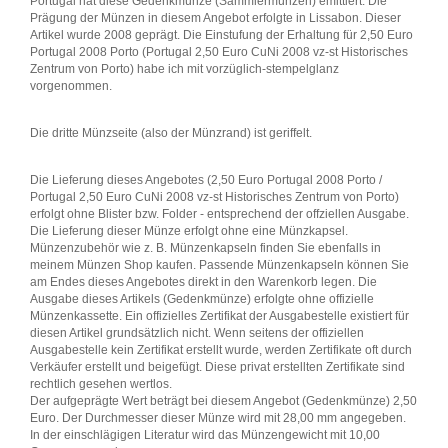
Portugal hat diese Gedenkmünze (Sammlermünzen) emittiert. Die
Prägung der Münzen in diesem Angebot erfolgte in Lissabon. Dieser
Artikel wurde 2008 geprägt. Die Einstufung der Erhaltung für 2,50 Euro
Portugal 2008 Porto (Portugal 2,50 Euro CuNi 2008 vz-st Historisches
Zentrum von Porto) habe ich mit vorzüglich-stempelglanz
vorgenommen.
Die dritte Münzseite (also der Münzrand) ist geriffelt.
Die Lieferung dieses Angebotes (2,50 Euro Portugal 2008 Porto /
Portugal 2,50 Euro CuNi 2008 vz-st Historisches Zentrum von Porto)
erfolgt ohne Blister bzw. Folder - entsprechend der offziellen Ausgabe.
Die Lieferung dieser Münze erfolgt ohne eine Münzkapsel.
Münzenzubehör wie z. B. Münzenkapseln finden Sie ebenfalls in
meinem Münzen Shop kaufen. Passende Münzenkapseln können Sie
am Endes dieses Angebotes direkt in den Warenkorb legen. Die
Ausgabe dieses Artikels (Gedenkmünze) erfolgte ohne offizielle
Münzenkassette. Ein offizielles Zertifikat der Ausgabestelle existiert für
diesen Artikel grundsätzlich nicht. Wenn seitens der offiziellen
Ausgabestelle kein Zertifikat erstellt wurde, werden Zertifikate oft durch
Verkäufer erstellt und beigefügt. Diese privat erstellten Zertifikate sind
rechtlich gesehen wertlos.
Der aufgeprägte Wert beträgt bei diesem Angebot (Gedenkmünze) 2,50
Euro. Der Durchmesser dieser Münze wird mit 28,00 mm angegeben.
In der einschlägigen Literatur wird das Münzengewicht mit 10,00