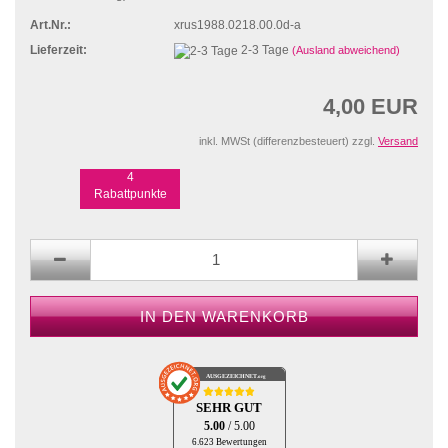
Art.Nr.:
xrus1988.0218.00.0d-a
Lieferzeit:
2-3 Tage
(Ausland abweichend)
4,00 EUR
inkl. MWSt (differenzbesteuert) zzgl.
Versand
4
Rabattpunkte
AUSGEZEICHNET
.org
SEHR GUT
5.00
/ 5.00
6.623 Bewertungen