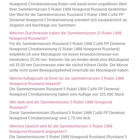
Nowgorod Christianisierung finden und damit einen ungefähren Wert
Ihrer Sammlermünzen 5 Rubel 1988 Nowgorod Russland bestimmen.
Der Wert für die Sammlermünzen Russland 5 Rubel 1988 Cu/Ni PP
Denkmal Nowgorod Christianisierung orientiert sich hauptsächlich an
Angebot und Nachfrage von Sammlern.
Welchen Durchmesser haben die Sammlermünzen (5 Rubel 1988
Nowgorod Russland)?
Für die Sammlermünzen Russland 5 Rubel 1988 Cu/Ni PP Denkmal
Nowgorod Christianisierung (5 Rubel 1988 Nowgorod Russland)
empfehle ich eine Münzkapsel mit einem Innendurchmesser von
mindestens 35,00 mm. Nehmen Sie am besten direkt eine Münzkapsel
mit 35,00 mm Durchmesser oder die nächst höhere Größe. Die Münze
sollte nicht soviel Bewegungsfreiheit innerhalb der Münzkapsel haben.
Welche Auflagezahl ist Ihnen für die Sammlermünzen 5 Rubel 1988
Nowgorod Russland bekannt?
Die Sammlermünzen Russland 5 Rubel 1988 Cu/Ni PP Denkmal
Nowgorod Christianisierung haben eine Auflage von 325.000 Stück.
Wie stark sind die Sammlermünzen 5 Rubel 1988 Nowgorod
Russland?
Diese Sammlermünzen (Russland 5 Rubel 1988 Cu/Ni PP Denkmal
Nowgorod Christianisierung) sind 2,70 mm dick.
Welches Gewicht wird für die Sammlermünzen 5 Rubel 1988
Nowgorod Russland angegeben?
Die Sammlermünzen 5 Rubel 1988 Nowgorod Russland (Russland 5