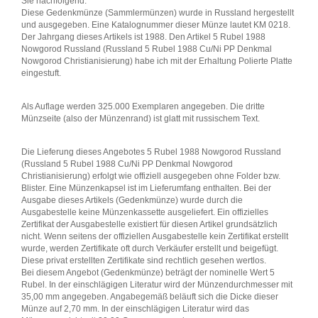
Sie nachfolgend:
Diese Gedenkmünze (Sammlermünzen) wurde in Russland hergestellt
und ausgegeben. Eine Katalognummer dieser Münze lautet KM 0218.
Der Jahrgang dieses Artikels ist 1988. Den Artikel 5 Rubel 1988
Nowgorod Russland (Russland 5 Rubel 1988 Cu/Ni PP Denkmal
Nowgorod Christianisierung) habe ich mit der Erhaltung Polierte Platte
eingestuft.
Als Auflage werden 325.000 Exemplaren angegeben. Die dritte
Münzseite (also der Münzenrand) ist glatt mit russischem Text.
Die Lieferung dieses Angebotes 5 Rubel 1988 Nowgorod Russland
(Russland 5 Rubel 1988 Cu/Ni PP Denkmal Nowgorod
Christianisierung) erfolgt wie offiziell ausgegeben ohne Folder bzw.
Blister. Eine Münzenkapsel ist im Lieferumfang enthalten. Bei der
Ausgabe dieses Artikels (Gedenkmünze) wurde durch die
Ausgabestelle keine Münzenkassette ausgeliefert. Ein offizielles
Zertifikat der Ausgabestelle existiert für diesen Artikel grundsätzlich
nicht. Wenn seitens der offiziellen Ausgabestelle kein Zertifikat erstellt
wurde, werden Zertifikate oft durch Verkäufer erstellt und beigefügt.
Diese privat erstellten Zertifikate sind rechtlich gesehen wertlos.
Bei diesem Angebot (Gedenkmünze) beträgt der nominelle Wert 5
Rubel. In der einschlägigen Literatur wird der Münzendurchmesser mit
35,00 mm angegeben. Angabegemäß beläuft sich die Dicke dieser
Münze auf 2,70 mm. In der einschlägigen Literatur wird das