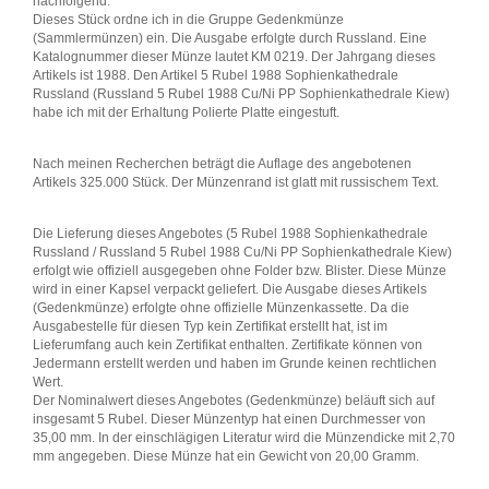
nachfolgend:
Dieses Stück ordne ich in die Gruppe Gedenkmünze
(Sammlermünzen) ein. Die Ausgabe erfolgte durch Russland. Eine
Katalognummer dieser Münze lautet KM 0219. Der Jahrgang dieses
Artikels ist 1988. Den Artikel 5 Rubel 1988 Sophienkathedrale
Russland (Russland 5 Rubel 1988 Cu/Ni PP Sophienkathedrale Kiew)
habe ich mit der Erhaltung Polierte Platte eingestuft.
Nach meinen Recherchen beträgt die Auflage des angebotenen
Artikels 325.000 Stück. Der Münzenrand ist glatt mit russischem Text.
Die Lieferung dieses Angebotes (5 Rubel 1988 Sophienkathedrale
Russland / Russland 5 Rubel 1988 Cu/Ni PP Sophienkathedrale Kiew)
erfolgt wie offiziell ausgegeben ohne Folder bzw. Blister. Diese Münze
wird in einer Kapsel verpackt geliefert. Die Ausgabe dieses Artikels
(Gedenkmünze) erfolgte ohne offizielle Münzenkassette. Da die
Ausgabestelle für diesen Typ kein Zertifikat erstellt hat, ist im
Lieferumfang auch kein Zertifikat enthalten. Zertifikate können von
Jedermann erstellt werden und haben im Grunde keinen rechtlichen
Wert.
Der Nominalwert dieses Angebotes (Gedenkmünze) beläuft sich auf
insgesamt 5 Rubel. Dieser Münzentyp hat einen Durchmesser von
35,00 mm. In der einschlägigen Literatur wird die Münzendicke mit 2,70
mm angegeben. Diese Münze hat ein Gewicht von 20,00 Gramm.