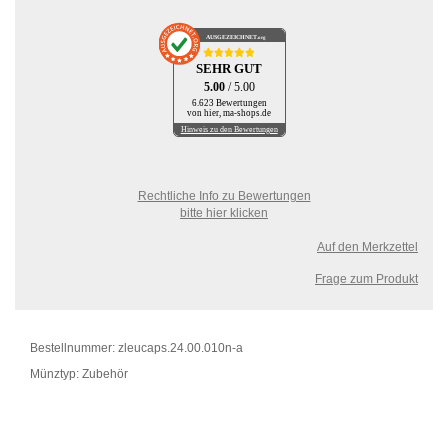
AUSGEZEICHNET
.org
SEHR GUT
5.00
/ 5.00
6.623 Bewertungen
von hier, ma-shops.de
Hinweis zu den Bewertungen
Rechtliche Info zu Bewertungen
bitte hier klicken
Auf den Merkzettel
Frage zum Produkt
Bestellnummer: zleucaps.24.00.010n-a
Münztyp: Zubehör