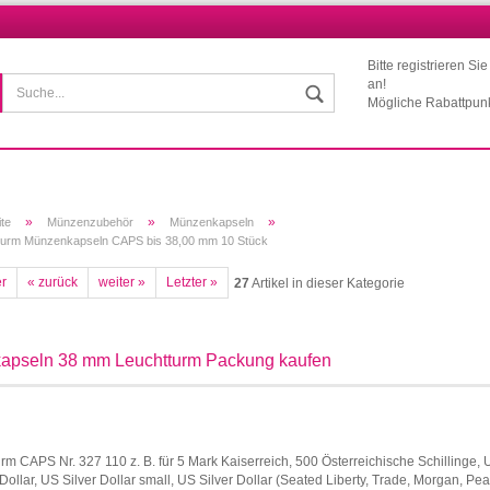
Bitte registrieren Si
Wohnort
an!
Mögliche Rabattpun
»
»
»
ite
Münzenzubehör
Münzenkapseln
turm Münzenkapseln CAPS bis 38,00 mm 10 Stück
er
« zurück
weiter »
Letzter »
27
Artikel in dieser Kategorie
Konto erstellen
Passwort vergessen?
apseln 38 mm Leuchtturm Packung kaufen
rm CAPS Nr. 327 110 z. B. für 5 Mark Kaiserreich, 500 Österreichische Schillinge,
ollar, US Silver Dollar small, US Silver Dollar (Seated Liberty, Trade, Morgan, Pea