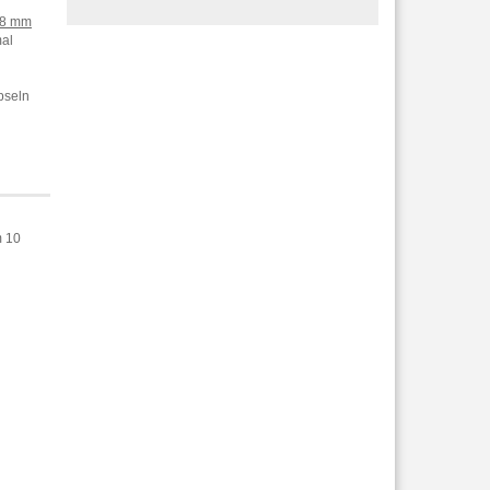
38 mm
al
pseln
m 10