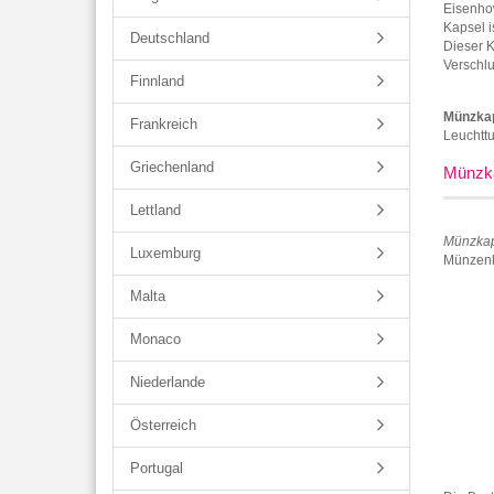
Eisenho
Kapsel i
Deutschland
Dieser K
Verschlu
Finnland
Münzka
Frankreich
Leuchtt
Griechenland
Münzka
Lettland
Münzkap
Luxemburg
Münzenk
Malta
Monaco
Niederlande
Österreich
Portugal