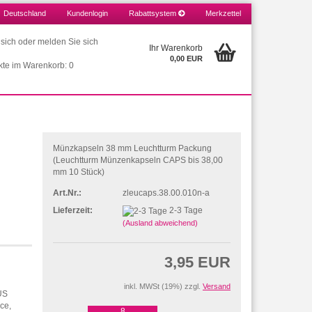
Deutschland
Kundenlogin
Rabattsystem
Merkzettel
e sich oder melden Sie sich
Ihr Warenkorb
0,00 EUR
kte im Warenkorb: 0
Münzkapseln 38 mm Leuchtturm Packung
(Leuchtturm Münzenkapseln CAPS bis 38,00
mm 10 Stück)
Art.Nr.:
zleucaps.38.00.010n-a
Lieferzeit:
2-3 Tage
(Ausland abweichend)
3,95 EUR
inkl. MWSt (19%) zzgl.
Versand
 US
ce,
8