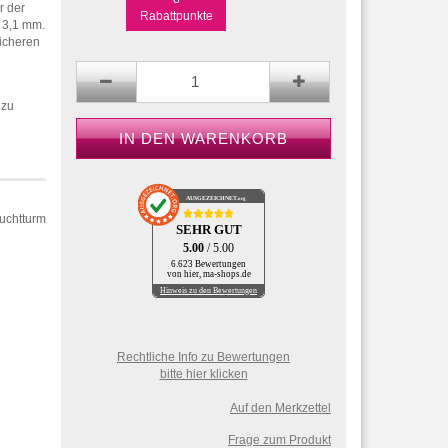
r der
Rabattpunkte
 3,1 mm.
sicheren
 zu
AUSGEZEICHNET
.org
euchtturm
SEHR GUT
5.00
/ 5.00
6.623 Bewertungen
von hier, ma-shops.de
Hinweis zu den Bewertungen
Rechtliche Info zu Bewertungen
bitte hier klicken
Auf den Merkzettel
Frage zum Produkt