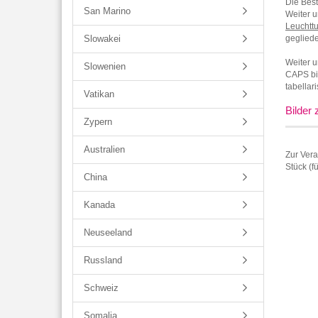
Die Best
San Marino
Weiter u
Leuchtt
Slowakei
gegliede
Weiter u
Slowenien
CAPS bi
tabellar
Vatikan
Bilder
Zypern
Australien
Zur Ver
Stück (f
China
Kanada
Neuseeland
Russland
Schweiz
Somalia