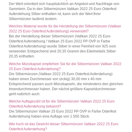
Der Wert orientiert sich hauptsächlich an Angebot und Nachfrage von
Sammlern. Da in den Silbermünzen Vatikan 2022 25 Euro Osterfest
Auferstehung Silber enthalten ist, kann sich der Wert Ihrer
Silbermünzen laufend ändern.
Welches Material wurde für die Herstellung der Silbermünzen (Vatikan
2022 25 Euro Osterfest Auferstehung) verwendet?
Bei der Herstellung dieser Silbermünzen (Vatikan 2022 25 Euro
Osterfest Auferstehung / Vatikan 25 Euro 2022 PP OVP in Farbe
Osterfest Auferstehung) wurde Silber in einer Feinheit von 925 oo/o
verwendet. Entspechend sind 20,35 Gramm des Edelmetalls Silber
20,35 enthalten.
Welche Münzkapsel empfehlen Sie für die Silbermünzen Vatikan 2022
25 Euro Osterfest Auferstehung?
Die Silbermünzen (Vatikan 2022 25 Euro Osterfest Auferstehung)
haben einen Durchmesser von (eckig) 30,00 mm x 40 mm.
Entsprechend passen auch Münzkapseln, die mindestens den gleichen
Innendurchmesser haben. Der nächst größere Kapseldurchmesser
geht natürlich auch.
Welche Auflagezahl ist für die Silbermünzen Vatikan 2022 25 Euro
Osterfest Auferstehung bekannt?
Die Silbermünzen Vatikan 25 Euro 2022 PP OVP in Farbe Osterfest
Auferstehung haben eine Auflage von 1.500 Stück.
Wie hoch ist das Gewicht dieser Silbermünzen Vatikan 2022 25 Euro
Osterfest Auferstehung?