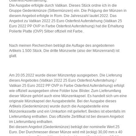
Osterfest Auferstehung:
Die Ausgabe erfolgte durch Vatikan. Dieses Stück ordne ich in die
Gruppe Gedenkmünze (Silbermünzen) ein. Die Prägung der Münzen in
diesem Angebot erfolgte in Rom. Die Jahreszahl lautet 2022. Das
Angebot zu Vatikan 2022 25 Euro Osterfest Auferstehung (Vatikan 25
Euro 2022 PP OVP in Farbe Osterfest Auferstehung) hat die Erhaltung
Polierte Platte (OVP) Silber offiziell mit Farbe.
Nach meinen Recherchen beträgt die Auflage des angebotenen
Artikels 1.500 Stück. Die dritte Münzseite (also der Münzenrand) ist
glatt.
Am 20.05.2022 wurde dieser Münzentyp ausgegeben. Die Lieferung
dieses Angebotes (Vatikan 2022 25 Euro Osterfest Auferstehung /
Vatikan 25 Euro 2022 PP OVP in Farbe Osterfest Auferstehung) erfolgt
wie offiziell ausgegeben ohne Folder bzw. Blister. Zum Lieferumfang
dieser Münze gehört auch eine Münzenkapsel. Es handelt sich um eine
originale Münzkapsel der Ausgabestelle. Bei der Ausgabe dieses
Artikels (Gedenkmünze) wurde durch die Ausgabestelle eine
Münzenkassette und ein Umkarton mit geliefert. Beides ist ebenfalls im
Lieferumfang enthalten. Das offizielle Zertifikat ist bei diesem Angebot
im Lieferumfang enthalten.
Bei diesem Angebot (Gedenkmünze) beträgt der nominelle Wert 25
Euro. Der Durchmesser dieser Münze wird mit (eckig) 30,00 mm x 40