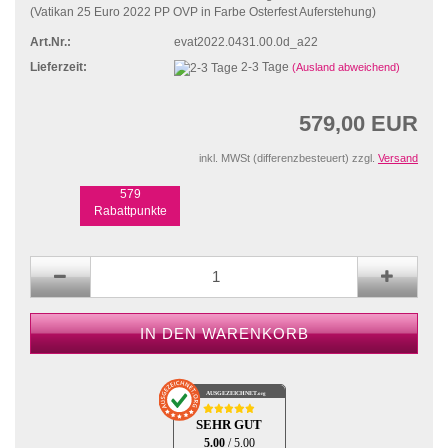
(Vatikan 25 Euro 2022 PP OVP in Farbe Osterfest Auferstehung)
Art.Nr.:
evat2022.0431.00.0d_a22
Lieferzeit:
2-3 Tage
(Ausland abweichend)
579,00 EUR
inkl. MWSt (differenzbesteuert) zzgl.
Versand
579
Rabattpunkte
AUSGEZEICHNET
.org
SEHR GUT
5.00
/ 5.00