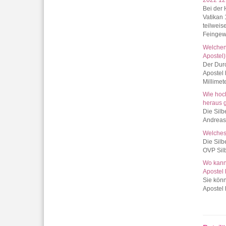
2022 12
Bei der 
Vatikan 
teilweis
Feingewi
Welchen
Apostel
Der Durc
Apostel 
Millime
Wie hoch
heraus 
Die Silb
Andreas
Welches
Die Silb
OVP Silb
Wo kann 
Apostel 
Sie könn
Apostel 