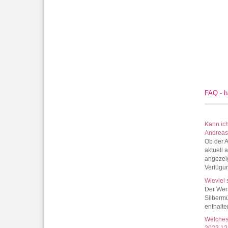
FAQ - h
Kann ich
Andreas)
Ob der A
aktuell 
angezeig
Verfügun
Wieviel 
Der Wert
Silbermü
enthalte
Welches 