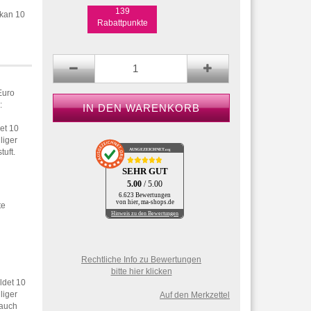
139
ikan 10
Rabattpunkte
Euro
:
et 10
liger
AUSGEZEICHNET
.org
tuft.
SEHR GUT
5.00
/ 5.00
6.623 Bewertungen
von hier, ma-shops.de
te
Hinweis zu den Bewertungen
Rechtliche Info zu Bewertungen
bitte hier klicken
ldet 10
liger
Auf den Merkzettel
 auch