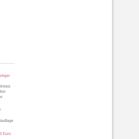
iliger
ndreas)
tton
ur
?
dauflage
10 Euro