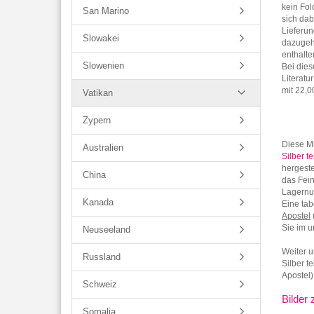
kein Fol
San Marino
sich dab
Lieferun
Slowakei
dazugehö
enthalte
Slowenien
Bei dies
Literat
mit 22,
Vatikan
Zypern
Diese 
Australien
Silber t
hergeste
China
das Fei
Lagernu
Kanada
Eine tab
Apostel
Sie im un
Neuseeland
Weiter u
Russland
Silber t
Apostel)
Schweiz
Bilder
Somalia