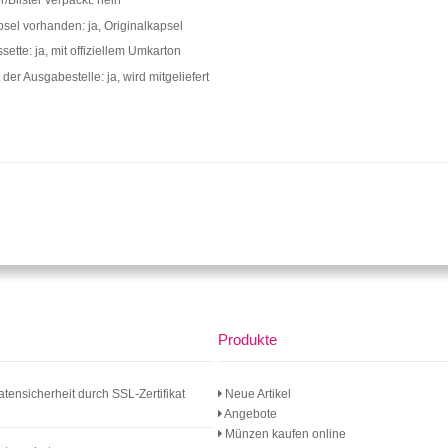
r/Blister verpackt: nein
el vorhanden: ja, Originalkapsel
ette: ja, mit offiziellem Umkarton
t der Ausgabestelle: ja, wird mitgeliefert
Produkte
atensicherheit durch SSL-Zertifikat
Neue Artikel
Angebote
Münzen kaufen online