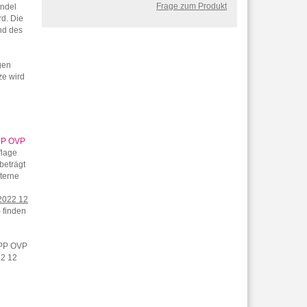
Frage zum Produkt
andel
rd. Die
und des
gen
ze wird
 PP OVP
flage
beträgt
terne
 2022 12
 finden
2 PP OVP
22 12