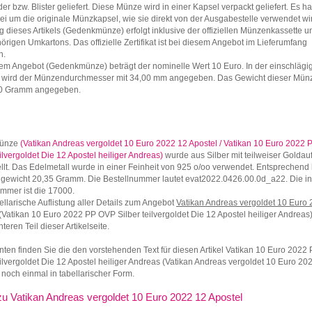
der bzw. Blister geliefert. Diese Münze wird in einer Kapsel verpackt geliefert. Es h
ei um die originale Münzkapsel, wie sie direkt von der Ausgabestelle verwendet wi
g dieses Artikels (Gedenkmünze) erfolgt inklusive der offiziellen Münzenkassette 
rigen Umkartons. Das offizielle Zertifikat ist bei diesem Angebot im Lieferumfang
n.
em Angebot (Gedenkmünze) beträgt der nominelle Wert 10 Euro. In der einschlägi
ur wird der Münzendurchmesser mit 34,00 mm angegeben. Das Gewicht dieser Mün
00 Gramm angegeben.
Münze
(Vatikan Andreas vergoldet 10 Euro 2022 12 Apostel / Vatikan 10 Euro 2022
eilvergoldet Die 12 Apostel heiliger Andreas)
wurde aus Silber mit teilweiser Goldau
llt. Das Edelmetall wurde in einer Feinheit von 925 o/oo verwendet. Entsprechend 
ngewicht 20,35 Gramm. Die Bestellnummer lautet evat2022.0426.00.0d_a22. Die in
mmer ist die 17000.
ellarische Auflistung aller Details zum Angebot
Vatikan Andreas vergoldet 10 Euro
(Vatikan 10 Euro 2022 PP OVP Silber teilvergoldet Die 12 Apostel heiliger Andreas)
teren Teil dieser Artikelseite.
nten finden Sie die den vorstehenden Text für diesen Artikel Vatikan 10 Euro 202
eilvergoldet Die 12 Apostel heiliger Andreas (Vatikan Andreas vergoldet 10 Euro 20
 noch einmal in tabellarischer Form.
 zu Vatikan Andreas vergoldet 10 Euro 2022 12 Apostel