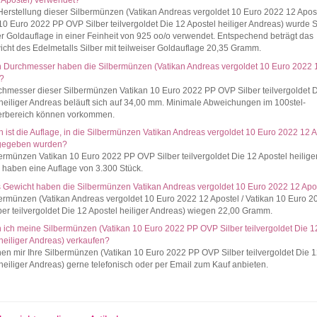
 Apostel) verwendet?
Herstellung dieser Silbermünzen (Vatikan Andreas vergoldet 10 Euro 2022 12 Apost
10 Euro 2022 PP OVP Silber teilvergoldet Die 12 Apostel heiliger Andreas) wurde S
er Goldauflage in einer Feinheit von 925 oo/o verwendet. Entspechend beträgt das
cht des Edelmetalls Silber mit teilweiser Goldauflage 20,35 Gramm.
 Durchmesser haben die Silbermünzen (Vatikan Andreas vergoldet 10 Euro 2022 
)?
hmesser dieser Silbermünzen Vatikan 10 Euro 2022 PP OVP Silber teilvergoldet 
heiliger Andreas beläuft sich auf 34,00 mm. Minimale Abweichungen im 100stel-
terbereich können vorkommen.
 ist die Auflage, in die Silbermünzen Vatikan Andreas vergoldet 10 Euro 2022 12 A
gegeben wurden?
ermünzen Vatikan 10 Euro 2022 PP OVP Silber teilvergoldet Die 12 Apostel heilige
 haben eine Auflage von 3.300 Stück.
 Gewicht haben die Silbermünzen Vatikan Andreas vergoldet 10 Euro 2022 12 Apo
ermünzen (Vatikan Andreas vergoldet 10 Euro 2022 12 Apostel / Vatikan 10 Euro 
er teilvergoldet Die 12 Apostel heiliger Andreas) wiegen 22,00 Gramm.
ich meine Silbermünzen (Vatikan 10 Euro 2022 PP OVP Silber teilvergoldet Die 1
heiliger Andreas) verkaufen?
en mir Ihre Silbermünzen (Vatikan 10 Euro 2022 PP OVP Silber teilvergoldet Die 
heiliger Andreas) gerne telefonisch oder per Email zum Kauf anbieten.