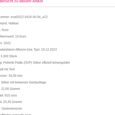
bersicht zu diesem Artikel
nummer: evat2022.0426.00.0d_a22
land: Vatikan
t: Rom
Nennwert: 10 Euro
hr: 2022
gabedatum (Münze bzw. Typ): 19.12.2022
 3.300 Stück
: Polierte Platte (OVP) Silber offiziell teilvergoldet
att mit Text
sser: 34,00 mm
: Silber mit teilweiser Goldauflage
: 22,00 Gramm
lt: 925 o/oo
ht: 20,35 Gramm
p: Gedenkmünze