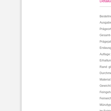
Detailü
Bestell
Ausgabe
Prägeor
Gesamt-
Prägeja
Erstaus
Auflage:
Erhaltung
Rand: gl
Durchme
Material
Gewicht
Feingeha
Feinwic
Münzty