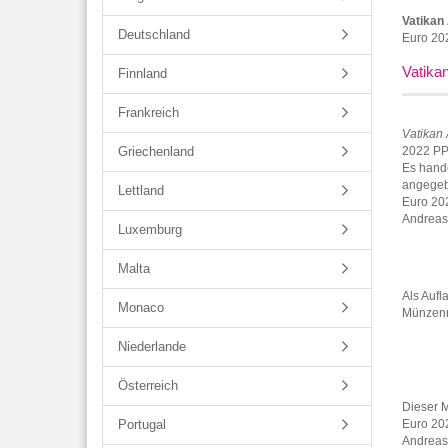
Vatikan
Deutschland
Euro 202
Vatika
Finnland
Frankreich
Vatikan
Griechenland
2022 PP 
Es hand
angegebe
Lettland
Euro 202
Andreas)
Luxemburg
Malta
Als Auf
Monaco
Münzenra
Niederlande
Österreich
Dieser 
Portugal
Euro 202
Andreas)