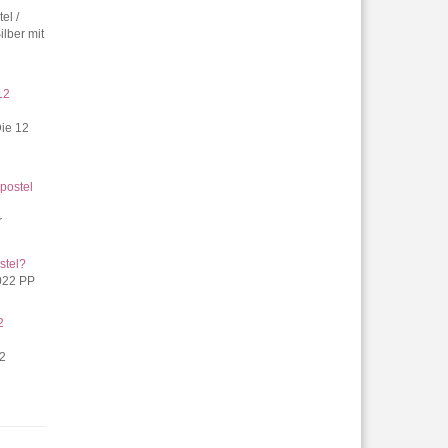
el /
ilber mit
12
Die 12
postel
r
stel?
2022 PP
2
12