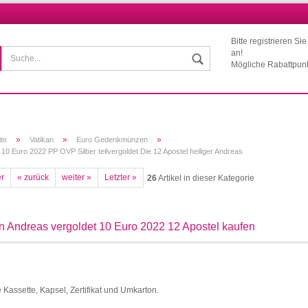
Bitte registrieren Si
Wohnort
an!
Mögliche Rabattpun
»
»
»
ite
Vatikan
Euro Gedenkmünzen
 10 Euro 2022 PP OVP Silber teilvergoldet Die 12 Apostel heiliger Andreas
er
« zurück
weiter »
Letzter »
26
Artikel in dieser Kategorie
Konto erstellen
Passwort vergessen?
n Andreas vergoldet 10 Euro 2022 12 Apostel kaufen
e Kassette, Kapsel, Zertifikat und Umkarton.